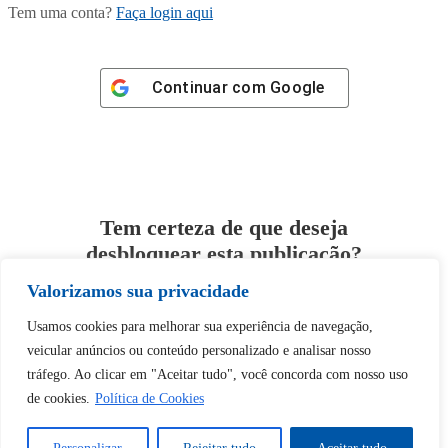
Tem uma conta?
Faça login aqui
Continuar com
Google
Tem certeza de que deseja
desbloquear esta publicação?
Valorizamos sua privacidade
Desbloquear esquerda : 0
Usamos cookies para melhorar sua experiência de navegação,
veicular anúncios ou conteúdo personalizado e analisar nosso
Sim
Não
tráfego. Ao clicar em "Aceitar tudo", você concorda com nosso uso
de cookies.
Política de Cookies