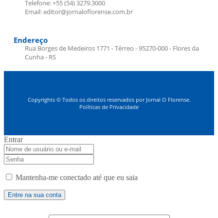
Telefone: +55 (54) 3279.3000
Email: editor@jornaloflorense.com.br
Endereço
Rua Borges de Medeiros 1771 - Térreo - 95270-000 - Flores da
Cunha - RS
Copyrights © Todos os direitos reservados por Jornal O Florense.
Políticas de Privacidade
Entrar
Mantenha-me conectado até que eu saia