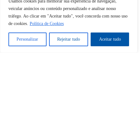
Usamos cookies para melhorar sua experiência de navegação,
veicular anúncios ou conteúdo personalizado e analisar nosso
tráfego. Ao clicar em "Aceitar tudo", você concorda com nosso uso
Sim
Não
de cookies.
Política de Cookies
Personalizar
Rejeitar tudo
Aceitar tudo
Tem certeza de que deseja
cancelar a assinatura?
Sim
Não