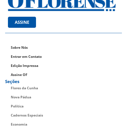
ASSINE
Sobre Nós
Entrar em Contato
Edição Impressa
Assine OF
Seções
Flores da Cunha
Nova Pádua
Política
Cadernos Especiais
Economia