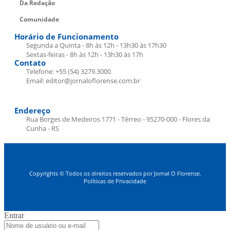
Da Redação
Comunidade
Horário de Funcionamento
Segunda a Quinta - 8h às 12h - 13h30 às 17h30
Sextas-feiras - 8h às 12h - 13h30 às 17h
Contato
Telefone: +55 (54) 3279.3000
Email: editor@jornaloflorense.com.br
Endereço
Rua Borges de Medeiros 1771 - Térreo - 95270-000 - Flores da
Cunha - RS
Copyrights © Todos os direitos reservados por Jornal O Florense.
Políticas de Privacidade
Entrar