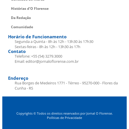
Histórias d’O Florense
Da Redação
Comunidade
Horário de Funcionamento
Segunda a Quinta - 8h às 12h - 13h30 às 17h30
Sextas-feiras - 8h às 12h - 13h30 às 17h
Contato
Telefone: +55 (54) 3279.3000
Email: editor@jornaloflorense.com.br
Endereço
Rua Borges de Medeiros 1771 - Térreo - 95270-000 - Flores da
Cunha - RS
Copyrights © Todos os direitos reservados por Jornal O Florense.
Políticas de Privacidade