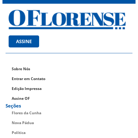
ASSINE
Sobre Nós
Entrar em Contato
Edição Impressa
Assine OF
Seções
Flores da Cunha
Nova Pádua
Política