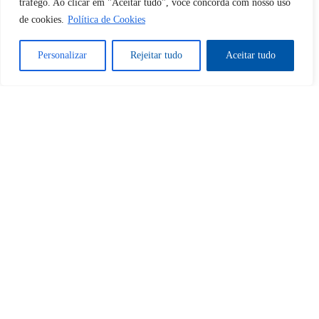
tráfego. Ao clicar em "Aceitar tudo", você concorda com nosso uso
de cookies.
Política de Cookies
Desbloquear esquerda : 0
Personalizar
Rejeitar tudo
Aceitar tudo
Sim
Não
Tem certeza de que deseja
cancelar a assinatura?
Sim
Não