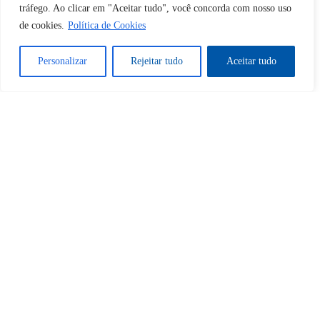
tráfego. Ao clicar em "Aceitar tudo", você concorda com nosso uso
de cookies.
Política de Cookies
Sim
Não
Personalizar
Rejeitar tudo
Aceitar tudo
Tem certeza de que deseja
cancelar a assinatura?
Sim
Não