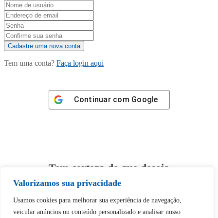
Tem uma conta?
Faça login aqui
Continuar com
Google
Tem certeza de que deseja
desbloquear esta publicação?
Valorizamos sua privacidade
Usamos cookies para melhorar sua experiência de navegação,
Desbloquear esquerda : 0
veicular anúncios ou conteúdo personalizado e analisar nosso