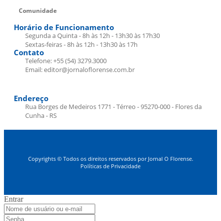
Comunidade
Horário de Funcionamento
Segunda a Quinta - 8h às 12h - 13h30 às 17h30
Sextas-feiras - 8h às 12h - 13h30 às 17h
Contato
Telefone: +55 (54) 3279.3000
Email: editor@jornaloflorense.com.br
Endereço
Rua Borges de Medeiros 1771 - Térreo - 95270-000 - Flores da
Cunha - RS
Copyrights © Todos os direitos reservados por Jornal O Florense.
Políticas de Privacidade
Entrar