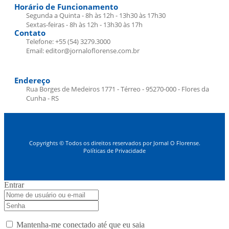
Horário de Funcionamento
Segunda a Quinta - 8h às 12h - 13h30 às 17h30
Sextas-feiras - 8h às 12h - 13h30 às 17h
Contato
Telefone: +55 (54) 3279.3000
Email: editor@jornaloflorense.com.br
Endereço
Rua Borges de Medeiros 1771 - Térreo - 95270-000 - Flores da
Cunha - RS
Copyrights © Todos os direitos reservados por Jornal O Florense.
Políticas de Privacidade
Entrar
Mantenha-me conectado até que eu saia