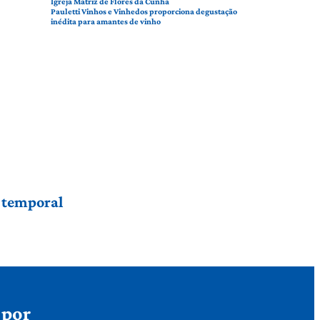
Igreja Matriz de Flores da Cunha
Pauletti Vinhos e Vinhedos proporciona degustação
inédita para amantes de vinho
r temporal
 por