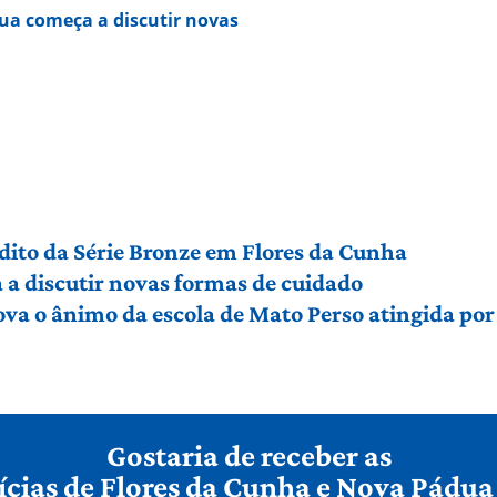
ua começa a discutir novas
édito da Série Bronze em Flores da Cunha
a discutir novas formas de cuidado
ova o ânimo da escola de Mato Perso atingida po
Gostaria de receber as
ícias de Flores da Cunha e Nova Pádua