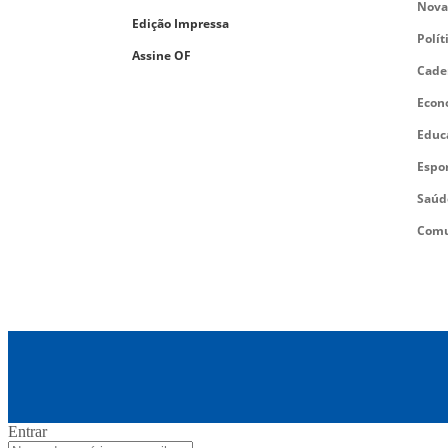
Nova
Edição Impressa
Polít
Assine OF
Cade
Econ
Educ
Espo
Saúd
Comu
Entrar