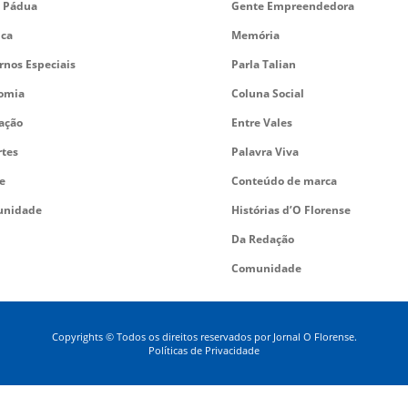
 Pádua
Gente Empreendedora
ica
Memória
rnos Especiais
Parla Talian
omia
Coluna Social
ação
Entre Vales
rtes
Palavra Viva
e
Conteúdo de marca
nidade
Histórias d’O Florense
Da Redação
Comunidade
Copyrights © Todos os direitos reservados por Jornal O Florense.
Políticas de Privacidade