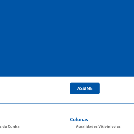
ASSINE
Colunas
es da Cunha
Atualidades Vitivinícolas