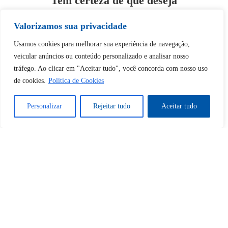
Tem certeza de que deseja
desbloquear esta publicação?
Valorizamos sua privacidade
Desbloquear esquerda : 0
Usamos cookies para melhorar sua experiência de navegação,
veicular anúncios ou conteúdo personalizado e analisar nosso
tráfego. Ao clicar em "Aceitar tudo", você concorda com nosso uso
Sim
Não
de cookies.
Política de Cookies
Personalizar
Rejeitar tudo
Aceitar tudo
Tem certeza de que deseja
cancelar a assinatura?
Sim
Não