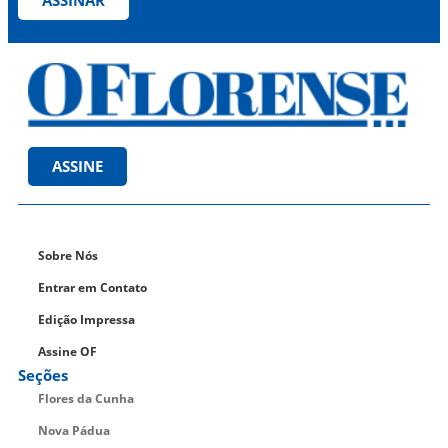
ASSINAR
ASSINE
Sobre Nós
Entrar em Contato
Edição Impressa
Assine OF
Seções
Flores da Cunha
Nova Pádua