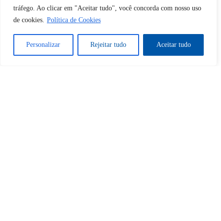
tráfego. Ao clicar em "Aceitar tudo", você concorda com nosso uso
Tem certeza de que deseja
de cookies.
Política de Cookies
desbloquear esta publicação?
Personalizar
Rejeitar tudo
Aceitar tudo
Desbloquear esquerda : 0
Sim
Não
Tem certeza de que deseja
cancelar a assinatura?