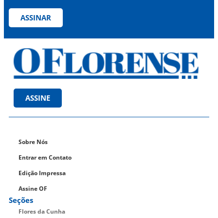
ASSINAR
ASSINE
Sobre Nós
Entrar em Contato
Edição Impressa
Assine OF
Seções
Flores da Cunha