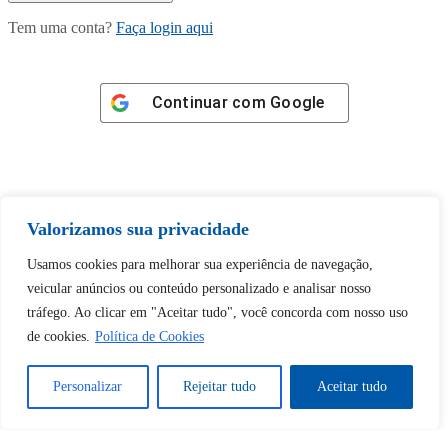
Tem uma conta?
Faça login aqui
Continuar com
Google
Valorizamos sua privacidade
Tem certeza de que deseja
desbloquear esta publicação?
Usamos cookies para melhorar sua experiência de navegação,
veicular anúncios ou conteúdo personalizado e analisar nosso
tráfego. Ao clicar em "Aceitar tudo", você concorda com nosso uso
Desbloquear esquerda : 0
de cookies.
Política de Cookies
Sim
Não
Personalizar
Rejeitar tudo
Aceitar tudo