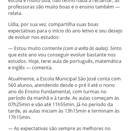
escola é muito boa, não tenho nada a reclamar, as
professoras são muito boas e o ensino também —
relata.
Lídia, por sua vez, compartilha suas boas
expectativas para o início do ano letivo e seu desejo
de evoluir nos estudos:
— Estou muito contente
(com a volta às aulas)
. Sinto
que este ano vou conseguir evoluir bastante nos
estudos. Hoje, terei aula de português, matemática
e inglês — comenta.
Atualmente, a Escola Municipal São José conta com
560 alunos, atendendo desde o pré II até o nono
ano do Ensino Fundamental, com turmas no
período da manhã e à tarde. As aulas começam às
07h25min e vão até 11h55min. Já no período da
tarde, as aulas iniciam às 13h15min e terminam às
17h15min.
— As expectativas são sempre as melhores no