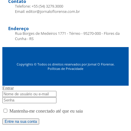
Contato
Telefone: +55 (54) 3279.3000
Email: editor@jornaloflorense.com.br
Endereço
Rua Borges de Medeiros 1771 - Térreo - 95270-000 - Flores da
Cunha - RS
Copyrights © Todos os direitos reservados por Jornal O Florense.
Políticas de Privacidade
Entrar
Mantenha-me conectado até que eu saia