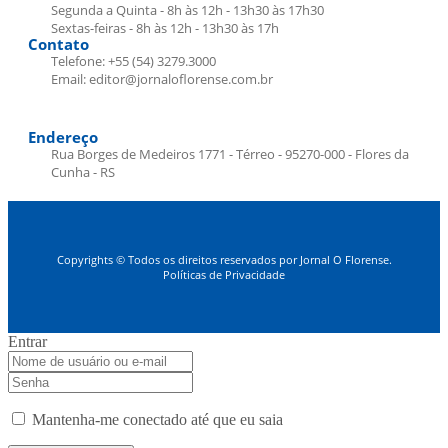
Segunda a Quinta - 8h às 12h - 13h30 às 17h30
Sextas-feiras - 8h às 12h - 13h30 às 17h
Contato
Telefone: +55 (54) 3279.3000
Email: editor@jornaloflorense.com.br
Endereço
Rua Borges de Medeiros 1771 - Térreo - 95270-000 - Flores da
Cunha - RS
Copyrights © Todos os direitos reservados por Jornal O Florense.
Políticas de Privacidade
Entrar
Mantenha-me conectado até que eu saia