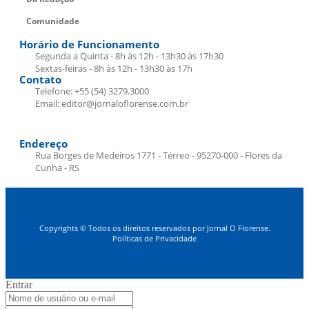
Comunidade
Horário de Funcionamento
Segunda a Quinta - 8h às 12h - 13h30 às 17h30
Sextas-feiras - 8h às 12h - 13h30 às 17h
Contato
Telefone: +55 (54) 3279.3000
Email: editor@jornaloflorense.com.br
Endereço
Rua Borges de Medeiros 1771 - Térreo - 95270-000 - Flores da
Cunha - RS
Copyrights © Todos os direitos reservados por Jornal O Florense.
Políticas de Privacidade
Entrar