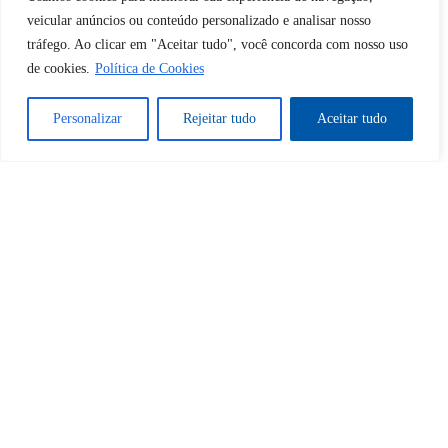
veicular anúncios ou conteúdo personalizado e analisar nosso
tráfego. Ao clicar em "Aceitar tudo", você concorda com nosso uso
Sim
Não
de cookies.
Política de Cookies
Personalizar
Rejeitar tudo
Aceitar tudo
Tem certeza de que deseja
cancelar a assinatura?
Sim
Não