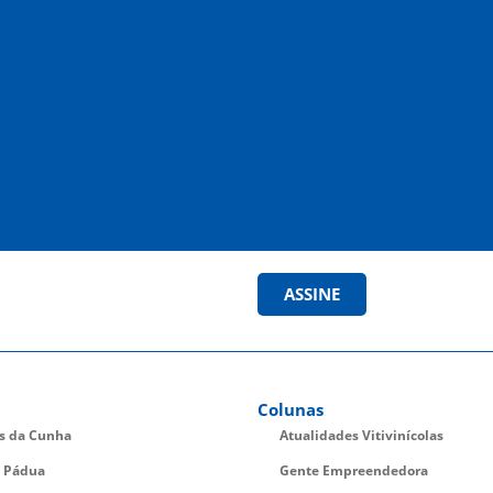
ASSINE
Colunas
es da Cunha
Atualidades Vitivinícolas
 Pádua
Gente Empreendedora