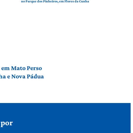
no Parque dos Pinheiros, em Flores da Cunha
l em Mato Perso
nha e Nova Pádua
 por