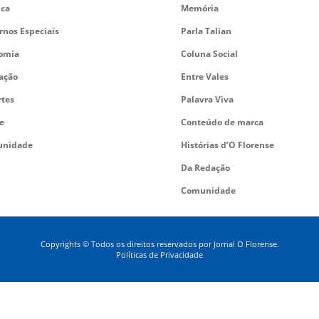
ica
Memória
rnos Especiais
Parla Talian
omia
Coluna Social
ação
Entre Vales
rtes
Palavra Viva
e
Conteúdo de marca
nidade
Histórias d’O Florense
Da Redação
Comunidade
Copyrights © Todos os direitos reservados por Jornal O Florense.
Políticas de Privacidade