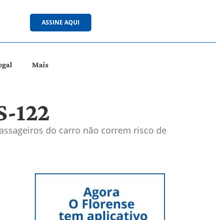
ASSINE AQUI
egal
Mais
S-122
passageiros do carro não correm risco de