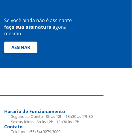
Se você ainda não é assinante
faça sua assinatura
agora
mesmo.
ASSINAR
Horário de Funcionamento
Segunda a Quinta - 8h às 12h - 13h30 às 17h30
Sextas-feiras - 8h às 12h - 13h30 às 17h
Contato
Telefone: +55 (54) 3279.3000