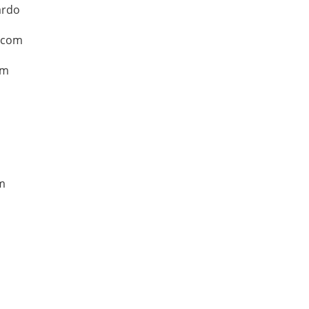
ardo
, com
om
om