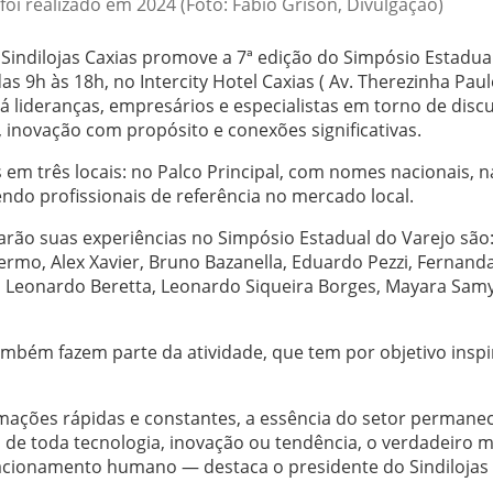
foi realizado em 2024 (Foto: Fabio Grison, Divulgação)
indilojas Caxias promove a 7ª edição do Simpósio Estadua
as 9h às 18h, no Intercity Hotel Caxias (
Av. Therezinha Paul
rá lideranças, empresários e especialistas em torno de disc
inovação com propósito e conexões significativas.
em três locais: no Palco Principal, com nomes nacionais, n
ndo profissionais de referência no mercado local.
rão suas experiências no Simpósio Estadual do Varejo são
rmo, Alex Xavier, Bruno Bazanella, Eduardo Pezzi, Fernand
z, Leonardo Beretta, Leonardo Siqueira Borges, Mayara Sam
mbém fazem parte da atividade, que tem por objetivo inspi
ações rápidas e constantes, a essência do setor permanec
 de toda tecnologia, inovação ou tendência, o verdadeiro 
acionamento humano — destaca o presidente do Sindilojas