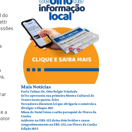
l do
etti
ussões
a
:
a
ya,
Mais Notícias
Parla Talian: Dr. Otto Belgio Trindade
rar
InTec apresenta sua primeira Mostra Cultural de
Teatro nesta quarta-feira
Vereadores discutem lei que obrigaria o comércio a
divulgar o Disque 180
e a
Missa de Natal lotou o salão paroquial de Flores da
Cunha
motor
Acidente na ERS-122 deixa dois feridos e causa
congestionamento na ERS-122, em Flores da Cunha
Edição 1855