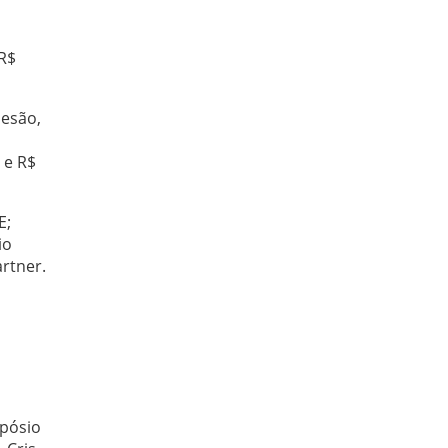
 R$
desão,
 e R$
E;
io
rtner.
mpósio