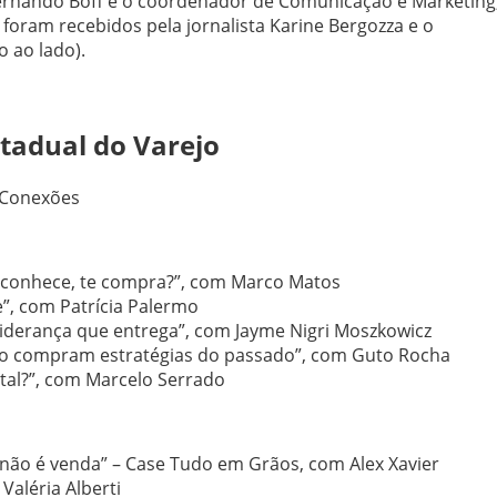
ernando Boff e o coordenador de Comunicação e Marketing,
e foram recebidos pela jornalista Karine Bergozza e o
 ao lado).
tadual do Varejo
 Conexões
 conhece, te compra?”, com Marco Matos
”, com Patrícia Palermo
liderança que entrega”, com Jayme Nigri Moszkowicz
não compram estratégias do passado”, com Guto Rocha
tal?”, com Marcelo Serrado
não é venda” – Case Tudo em Grãos, com Alex Xavier
Valéria Alberti