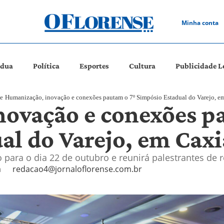
Minha conta
ádua
Política
Esportes
Cultura
Publicidade L
e
Humanização, inovação e conexões pautam o 7º Simpósio Estadual do Varejo, em
ovação e conexões p
al do Varejo, em Caxi
o para o dia 22 de outubro e reunirá palestrantes de
a
redacao4@jornaloflorense.com.br