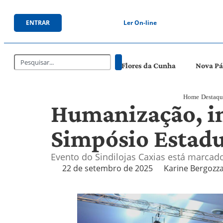
ENTRAR
Ler On-line
Flores da Cunha
Nova P
Home
Destaqu
Humanização, in
Simpósio Estadu
Evento do Sindilojas Caxias está marcad
22 de setembro de 2025
Karine Bergozz