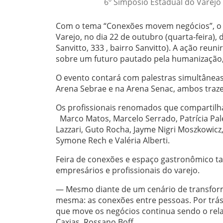
6º Simpósio Estadual do Varejo 
Com o tema “Conexões movem negócios”, o S
Varejo, no dia 22 de outubro (quarta-feira), d
Sanvitto, 333 , bairro Sanvitto)
. A ação reuni
sobre um futuro pautado pela humanização, 
O evento contará com palestras simultâneas 
Arena Sebrae e na Arena Senac, ambos traze
Os profissionais renomados que compartilha
Marco Matos, Marcelo Serrado, Patrícia Pale
Lazzari, Guto Rocha, Jayme Nigri Moszkowic
Symone Rech e Valéria Alberti.
Feira de conexões e espaço gastronômico ta
empresários e profissionais do varejo.
— Mesmo diante de um cenário de transform
mesma: as conexões entre pessoas. Por trás
que move os negócios continua sendo o rel
Caxias, Rossano Boff.