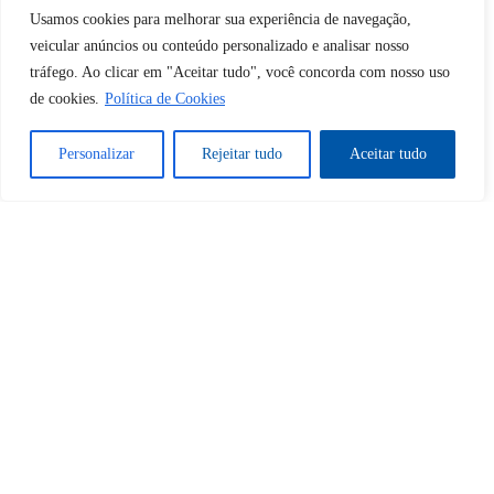
Desbloquear esquerda : 0
Usamos cookies para melhorar sua experiência de navegação,
veicular anúncios ou conteúdo personalizado e analisar nosso
tráfego. Ao clicar em "Aceitar tudo", você concorda com nosso uso
Sim
Não
de cookies.
Política de Cookies
Personalizar
Rejeitar tudo
Aceitar tudo
Tem certeza de que deseja
cancelar a assinatura?
Sim
Não