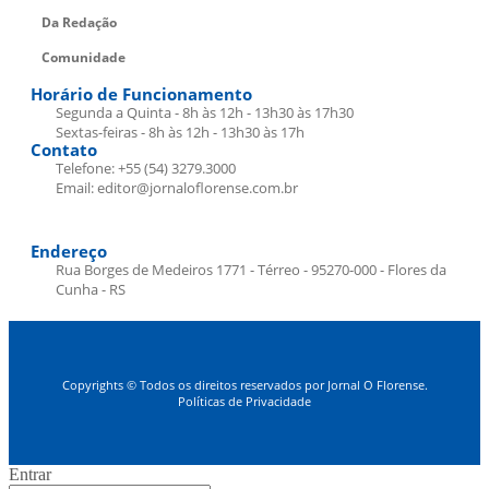
Da Redação
Comunidade
Horário de Funcionamento
Segunda a Quinta - 8h às 12h - 13h30 às 17h30
Sextas-feiras - 8h às 12h - 13h30 às 17h
Contato
Telefone: +55 (54) 3279.3000
Email: editor@jornaloflorense.com.br
Endereço
Rua Borges de Medeiros 1771 - Térreo - 95270-000 - Flores da
Cunha - RS
Copyrights © Todos os direitos reservados por Jornal O Florense.
Políticas de Privacidade
Entrar