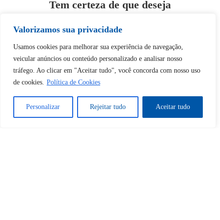
Tem certeza de que deseja
desbloquear esta publicação?
Valorizamos sua privacidade
Desbloquear esquerda : 0
Usamos cookies para melhorar sua experiência de navegação,
veicular anúncios ou conteúdo personalizado e analisar nosso
tráfego. Ao clicar em "Aceitar tudo", você concorda com nosso uso
Sim
Não
de cookies.
Política de Cookies
Personalizar
Rejeitar tudo
Aceitar tudo
Tem certeza de que deseja
cancelar a assinatura?
Sim
Não