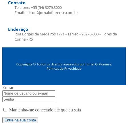
Contato
Telefone: +55 (54) 3279.3000
Email: editor@jornaloflorense.com.br
Endereço
Rua Borges de Medeiros 1771 - Térreo - 95270-000 - Flores da
Cunha - RS
Copyrights © Todos os direitos reservados por Jornal O Florense.
Políticas de Privacidade
Entrar
Mantenha-me conectado até que eu saia