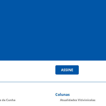
ASSINE
Colunas
es da Cunha
Atualidades Vitivinícolas