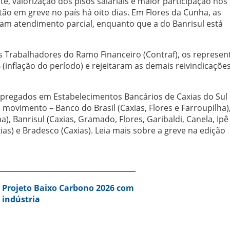
e, valorização dos pisos salariais e maior participação nos
stão em greve no país há oito dias. Em Flores da Cunha, as
tam atendimento parcial, enquanto que a do Banrisul está
 Trabalhadores do Ramo Financeiro (Contraf), os represen
inflação do período) e rejeitaram as demais reivindicaçõe
pregados em Estabelecimentos Bancários de Caxias do Sul 
movimento – Banco do Brasil (Caxias, Flores e Farroupilha),
ha), Banrisul (Caxias, Gramado, Flores, Garibaldi, Canela, Ipê
ias) e Bradesco (Caxias). Leia mais sobre a greve na edição
a Projeto Baixo Carbono 2026 com
 indústria