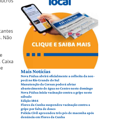
 lucros
tantes
s. Não
e
 Caixa
 e
Mais Notícias
Nova Pádua abrirá oficialmente a colheita da noz-
pecã no Rio Grande do Sul
Manutenção da Corsan poderá afetar
abastecimento de água no Centro neste domingo
Nova Pádua inicia vacinação contra a gripe neste
sábado
Edição 1866
Flores da Cunha suspendeu vacinação contra a
gripe por falta de doses
Polícia Civil apreendeu três pés de maconha após
denúncia em Flores da Cunha