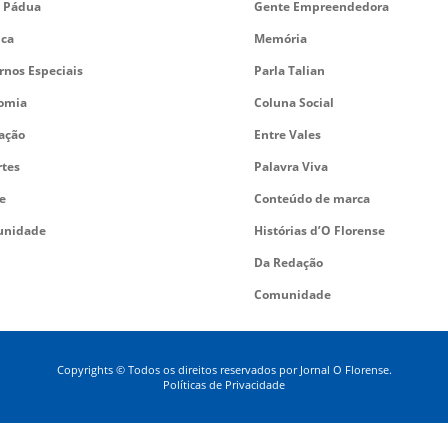
 Pádua
Gente Empreendedora
ica
Memória
rnos Especiais
Parla Talian
omia
Coluna Social
ação
Entre Vales
rtes
Palavra Viva
e
Conteúdo de marca
nidade
Histórias d’O Florense
Da Redação
Comunidade
Copyrights © Todos os direitos reservados por Jornal O Florense.
Políticas de Privacidade