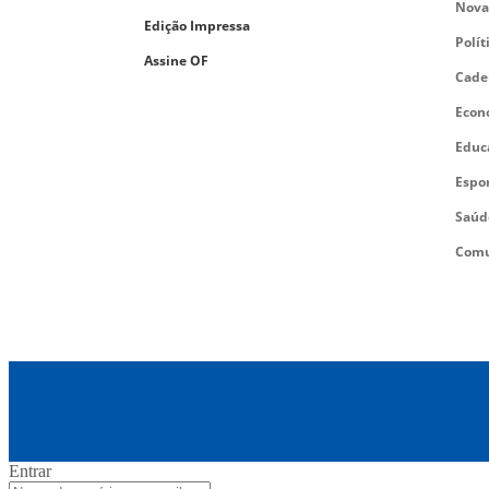
Nova
Edição Impressa
Polít
Assine OF
Cade
Econ
Educ
Espo
Saúd
Comu
Entrar