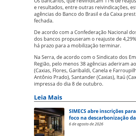
Os bancários, que reivindicam 11% de reajust
e resultados, entre outras reivindicações, e
agências do Banco do Brasil e da Caixa pres
fechada.
De acordo com a Confederação Nacional dos
dos bancos propuseram o reajuste de 4,29% (
há prazo para a mobilização terminar.
Na Serra, de acordo com o Sindicato dos Em
Região, pelo menos 38 agências aderiram ao 
(Caxias, Flores, Garibaldi, Canela e Farroupil
Antônio Prado), Santander (Caxias), Itaú (Cax
impressa do dia 8 de outubro.
Leia Mais
SIMECS abre inscrições par
foco na descarbonização da
6 de agosto de 2026