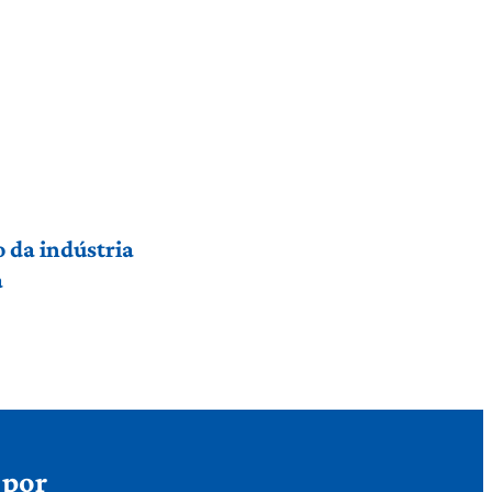
 da indústria
a
 por