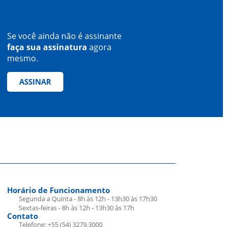
Se você ainda não é assinante
faça sua assinatura
agora
mesmo.
ASSINAR
Horário de Funcionamento
Segunda a Quinta - 8h às 12h - 13h30 às 17h30
Sextas-feiras - 8h às 12h - 13h30 às 17h
Contato
Telefone: +55 (54) 3279.3000