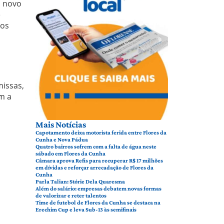
u novo
e
dos
issas,
m a
Mais Notícias
Capotamento deixa motorista ferida entre Flores da
Cunha e Nova Pádua
Quatro bairros sofrem com a falta de água neste
sábado em Flores da Cunha
Câmara aprova Refis para recuperar R$ 17 milhões
em dívidas e reforçar arrecadação de Flores da
Cunha
Parla Talian: Stórie Dela Quaresma
Além do salário: empresas debatem novas formas
de valorizar e reter talentos
Time de futebol de Flores da Cunha se destaca na
Erechim Cup e leva Sub-13 às semifinais