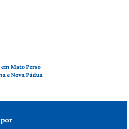
l em Mato Perso
nha e Nova Pádua
 por