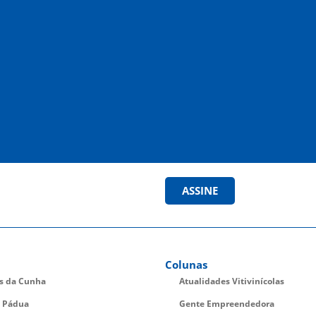
ASSINE
Colunas
es da Cunha
Atualidades Vitivinícolas
 Pádua
Gente Empreendedora