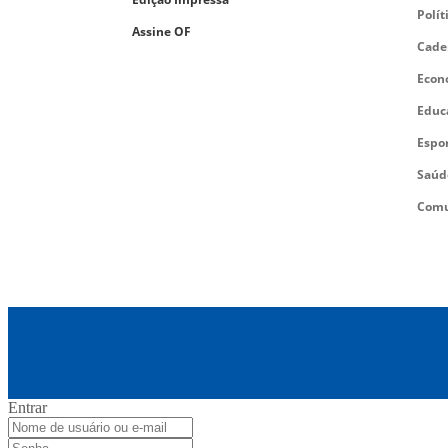
Polít
Assine OF
Cade
Econ
Educ
Espo
Saúd
Comu
Entrar