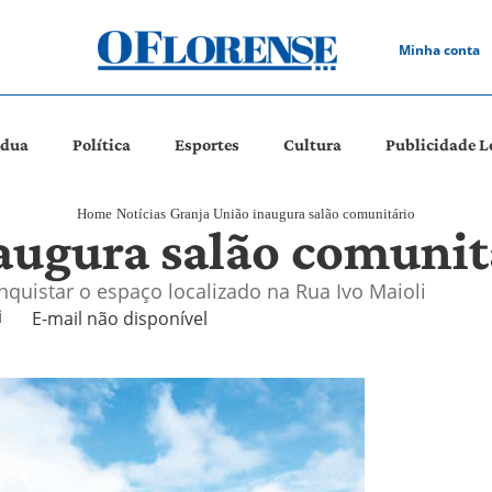
Minha conta
ádua
Política
Esportes
Cultura
Publicidade L
Home
Notícias
Granja União inaugura salão comunitário
augura salão comunit
quistar o espaço localizado na Rua Ivo Maioli

E-mail não disponível