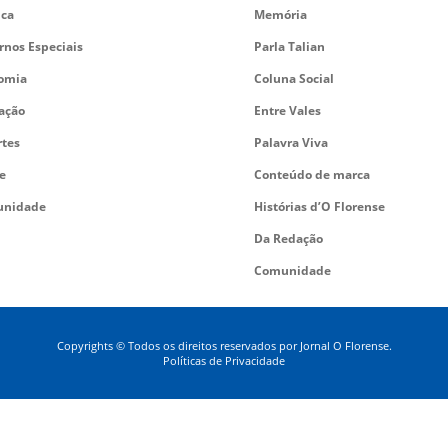
ica
Memória
rnos Especiais
Parla Talian
omia
Coluna Social
ação
Entre Vales
rtes
Palavra Viva
e
Conteúdo de marca
nidade
Histórias d’O Florense
Da Redação
Comunidade
Copyrights © Todos os direitos reservados por Jornal O Florense.
Políticas de Privacidade