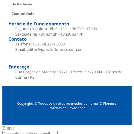
Da Redação
Comunidade
Horário de Funcionamento
Segunda a Quinta - 8h às 12h - 13h30 às 17h30
Sextas-feiras - 8h às 12h - 13h30 às 17h
Contato
Telefone: +55 (54) 3279.3000
Email: editor@jornaloflorense.com.br
Endereço
Rua Borges de Medeiros 1771 - Térreo - 95270-000 - Flores da
Cunha - RS
Copyrights © Todos os direitos reservados por Jornal O Florense.
Políticas de Privacidade
Entrar