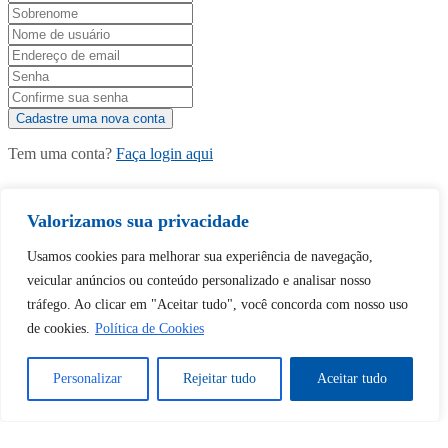
Tem uma conta?
Faça login aqui
Valorizamos sua privacidade
Continuar com
Google
Usamos cookies para melhorar sua experiência de navegação,
veicular anúncios ou conteúdo personalizado e analisar nosso
tráfego. Ao clicar em "Aceitar tudo", você concorda com nosso uso
de cookies.
Política de Cookies
Tem certeza de que deseja
Personalizar
Rejeitar tudo
Aceitar tudo
desbloquear esta publicação?