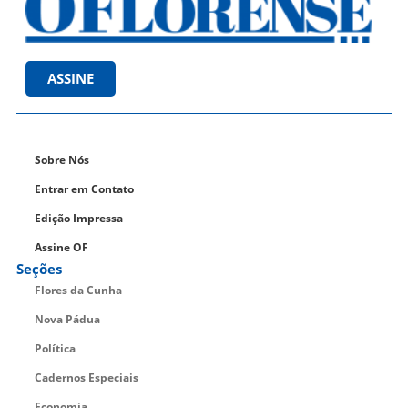
ASSINE
Sobre Nós
Entrar em Contato
Edição Impressa
Assine OF
Seções
Flores da Cunha
Nova Pádua
Política
Cadernos Especiais
Economia