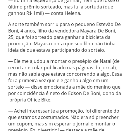
— Eu tinha esperança de ganhar, nem que fosse o
último prêmio sorteado, mas fui a sortuda (que
ganhou R$ 1mil) — conta Helena.
A sorte também sorriu para o pequeno Estevão De
Boni, 4 anos, filho da vendedora Mayara De Boni,
25, que foi sorteado para ganhar a bicicleta da
promoção. Mayara conta que seu filho não tinha
ideia de que estava participando do sorteio.
— Ele me ajudou a montar o presépio de Natal (de
recortar e colar publicado nas páginas do jornal),
mas não sabia que estava concorrendo a algo. Essa
foi a primeira vez que ele ganhou algo em um
sorteio — disse emocionada a mãe do menino que,
por coincidência é neto do Edson De Boni, dono da
própria Office Bike.
— Achei interessante a promoção, foi diferente do
que estamos acostumados. Não era só preencher
um cupom, mas sim esperar o jornal e montar o
presépio. Foi divertido! — destaca a mãe de