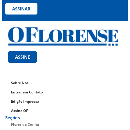
ASSINAR
ASSINE
Sobre Nós
Entrar em Contato
Edição Impressa
Assine OF
Seções
Flores da Cunha