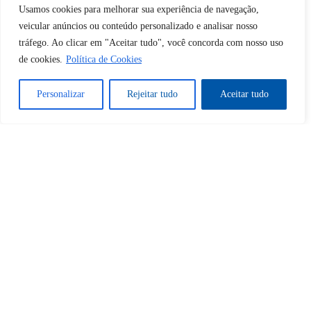
Usamos cookies para melhorar sua experiência de navegação,
Tem certeza de que deseja
veicular anúncios ou conteúdo personalizado e analisar nosso
desbloquear esta publicação?
tráfego. Ao clicar em "Aceitar tudo", você concorda com nosso uso
de cookies.
Política de Cookies
Desbloquear esquerda : 0
Personalizar
Rejeitar tudo
Aceitar tudo
Sim
Não
Tem certeza de que deseja
cancelar a assinatura?