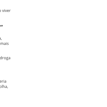
 viver
”
,
 mais
 droga
eria
olha,