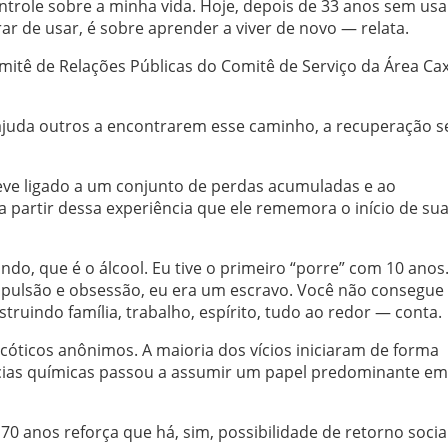
ntrole sobre a minha vida. Hoje, depois de 33 anos sem usa
ar de usar, é sobre aprender a viver de novo — relata.
mitê de Relações Públicas do Comitê de Serviço da Área Ca
juda outros a encontrarem esse caminho, a recuperação s
eve ligado a um conjunto de perdas acumuladas e ao
a partir dessa experiência que ele rememora o início de su
do, que é o álcool. Eu tive o primeiro “porre” com 10 anos
ompulsão e obsessão, eu era um escravo. Você não consegue
struindo família, trabalho, espírito, tudo ao redor — conta.
rcóticos anônimos. A maioria dos vícios iniciaram de forma
ncias químicas passou a assumir um papel predominante em
 anos reforça que há, sim, possibilidade de retorno socia