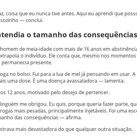
, coisa que eu nunca tive antes. Aqui eu aprendi que posso
 sozinho — conclui.
ntendia o tamanho das consequências
m homem de meia-idade com mais de 16 anos em abstinência
extrapola o indivíduo. Ele conta que, mesmo nos momentos
s permanecia presente.
droga no bolso. Fui para a lua de mel já pensando em usar. A
mais uma dose. É uma doença avassaladora — lamenta.
aos 12 anos, motivado pelo desejo de pertencer.
nguém me obrigou. Eu quis, porque queria fazer parte, qu
 drogas mais pesadas, principalmente injetáveis. Foi uma esc
manho das consequências — afirma.
rava mais devastadora do que qualquer outra situação.