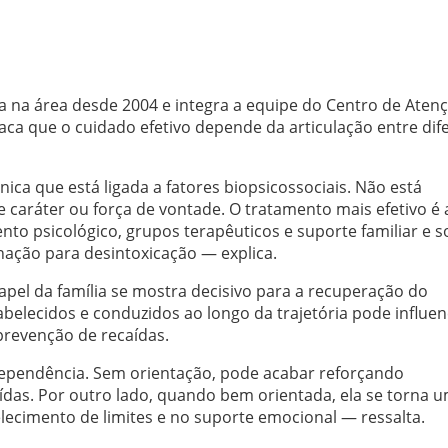
a na área desde 2004 e integra a equipe do Centro de Aten
taca que o cuidado efetivo depende da articulação entre dif
ca que está ligada a fatores biopsicossociais. Não está
e caráter ou força de vontade. O tratamento mais efetivo é
nto psicológico, grupos terapêuticos e suporte familiar e so
nação para desintoxicação — explica.
pel da família se mostra decisivo para a recuperação do
abelecidos e conduzidos ao longo da trajetória pode influen
prevenção de recaídas.
 dependência. Sem orientação, pode acabar reforçando
as. Por outro lado, quando bem orientada, ela se torna 
lecimento de limites e no suporte emocional — ressalta.