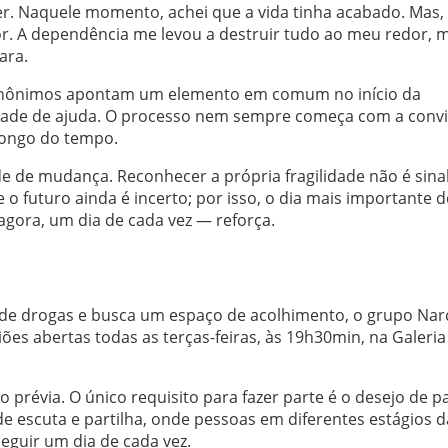
r. Naquele momento, achei que a vida tinha acabado. Mas,
r. A dependência me levou a destruir tudo ao meu redor, 
ara.
s anônimos apontam um elemento em comum no início da
dade de ajuda. O processo nem sempre começa com a conv
 longo do tempo.
e de mudança. Reconhecer a própria fragilidade não é sina
 o futuro ainda é incerto; por isso, o dia mais importante d
agora, um dia de cada vez — reforça.
 de drogas e busca um espaço de acolhimento, o grupo Nar
s abertas todas as terças-feiras, às 19h30min, na Galeria
ão prévia. O único requisito para fazer parte é o desejo de p
 escuta e partilha, onde pessoas em diferentes estágios d
guir um dia de cada vez.