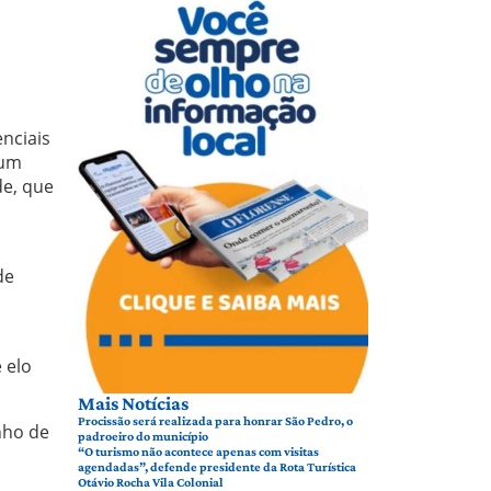
nciais
 um
de, que
de
 elo
Mais Notícias
Procissão será realizada para honrar São Pedro, o
nho de
padroeiro do município
“O turismo não acontece apenas com visitas
agendadas”, defende presidente da Rota Turística
Otávio Rocha Vila Colonial