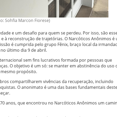
to: Sohfia Marcon Fiorese)
edade e um desafio para quem se perdeu. Por isso, são esse
 e à reconstrução de trajetórias. O Narcóticos Anônimos é
missão é cumprida pelo grupo Fênix, braço local da irmanda
o último dia 9 de abril.
ernacional sem fins lucrativos formada por pessoas que
ças. O objetivo é um só: se manter em abstinência do uso 
o mesmo propósito.
bros compartilharem vivências da recuperação, incluindo
conquistas. O anonimato é uma das bases fundamentais deste
eçar.
e 70 anos, que encontrou no Narcóticos Anônimos um cami