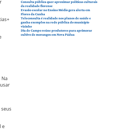
r
Consulta pública quer aproximar políticas culturais
da realidade florense
Evasão escolar no Ensino Médio gera alerta em
Flores da Cunha
xias+
Teleconsulta é realidade nos planos de saúde e
ganha exemplos na rede pública do município
vizinho
Dia de Campo reúne produtores para aprimorar
cultivo de morangos em Nova Pádua
e
a
. Na
 usar
 seus
l e