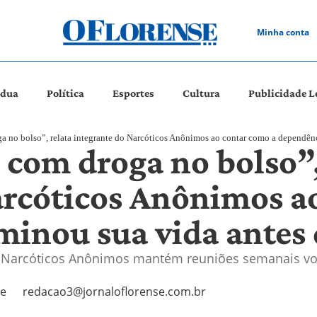
Minha conta
ádua
Política
Esportes
Cultura
Publicidade L
oga no bolso”, relata integrante do Narcóticos Anônimos ao contar como a dependên
r com droga no bolso”,
arcóticos Anônimos a
inou sua vida antes 
 Narcóticos Anônimos mantém reuniões semanais vol
se
redacao3@jornaloflorense.com.br