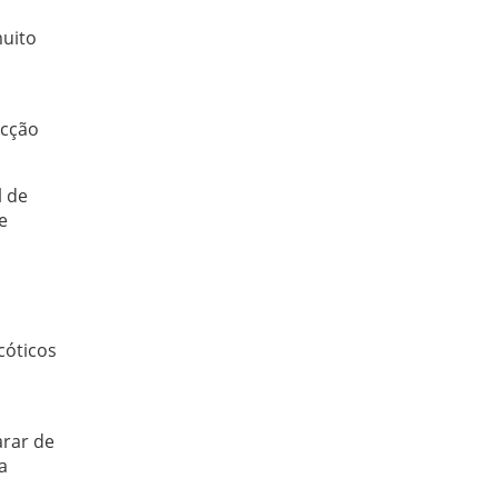
muito
icção
l de
e
cóticos
arar de
a