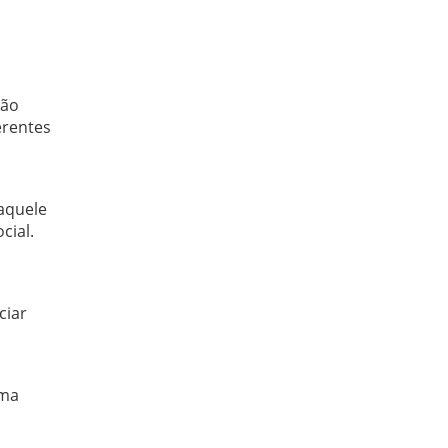
ção
erentes
 aquele
cial.
ciar
uma