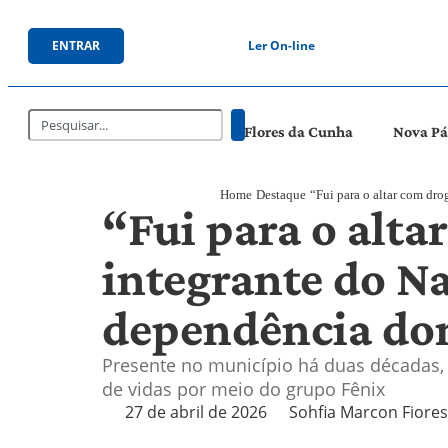
ENTRAR
Ler On-line
Flores da Cunha
Nova P
Home
Destaque
“Fui para o altar com dr
“Fui para o alta
integrante do N
dependência dom
Presente no município há duas décadas,
de vidas por meio do grupo Fênix
27 de abril de 2026
Sohfia Marcon Fiore