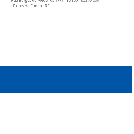
Rua Borges de Medeiros 1771 - Térreo - 95270-000
- Flores da Cunha - RS