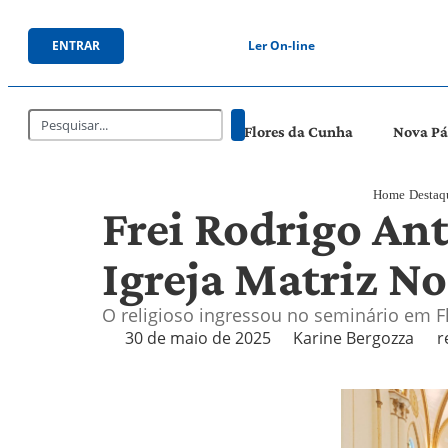
ENTRAR
Ler On-line
Flores da Cunha
Nova P
Home
Destaq
Frei Rodrigo An
Igreja Matriz N
O religioso ingressou no seminário em 
30 de maio de 2025
Karine Bergozza
r