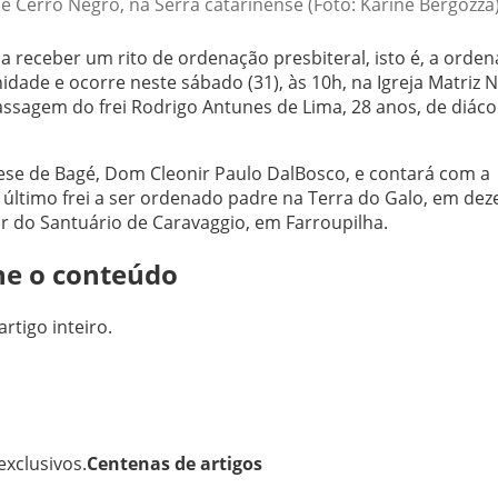
de Cerro Negro, na Serra catarinense (Foto: Karine Bergozza
 a receber um rito de ordenação presbiteral, isto é, a orde
dade e ocorre neste sábado (31), às 10h, na Igreja Matriz 
ssagem do frei Rodrigo Antunes de Lima, 28 anos, de diác
ese de Bagé, Dom Cleonir Paulo DalBosco, e contará com a
 o último frei a ser ordenado padre na Terra do Galo, em de
or do Santuário de Caravaggio, em Farroupilha.
ne o conteúdo
artigo inteiro.
xclusivos.
Centenas de artigos