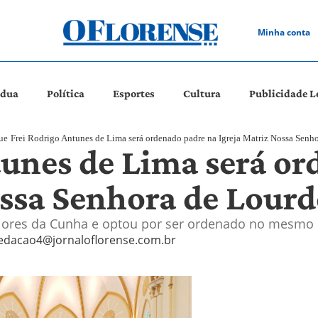
Minha conta
ádua
Política
Esportes
Cultura
Publicidade L
ue
Frei Rodrigo Antunes de Lima será ordenado padre na Igreja Matriz Nossa Senh
tunes de Lima será o
ossa Senhora de Lourd
Flores da Cunha e optou por ser ordenado no mesmo
edacao4@jornaloflorense.com.br