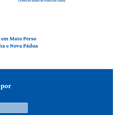
Centro de Saúde de Flores da Cunha
l em Mato Perso
nha e Nova Pádua
 por