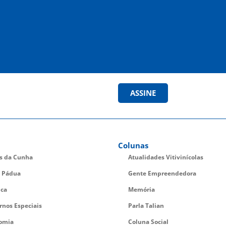
ASSINE
Colunas
es da Cunha
Atualidades Vitivinícolas
 Pádua
Gente Empreendedora
ica
Memória
rnos Especiais
Parla Talian
omia
Coluna Social