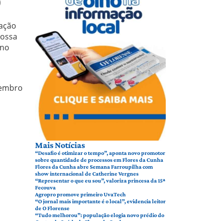
)
nação
Nossa
ono
zembro
Mais Notícias
“Desafio é otimizar o tempo”, aponta novo promotor
sobre quantidade de processos em Flores da Cunha
Flores da Cunha abre Semana Farroupilha com
show internacional de Catherine Vergnes
“Representar o que eu sou”, valoriza princesa da 15ª
Fecouva
Agropro promove primeiro UvaTech
“O jornal mais importante é o local”, evidencia leitor
de O Florense
“Tudo melhorou”: população elogia novo prédio do