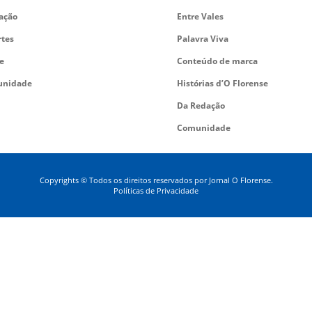
ação
Entre Vales
rtes
Palavra Viva
e
Conteúdo de marca
nidade
Histórias d’O Florense
Da Redação
Comunidade
Copyrights © Todos os direitos reservados por Jornal O Florense.
Políticas de Privacidade