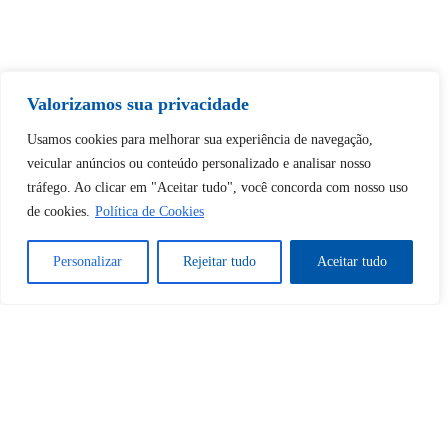
Tem certeza de que deseja
Valorizamos sua privacidade
desbloquear esta publicação?
Usamos cookies para melhorar sua experiência de navegação,
veicular anúncios ou conteúdo personalizado e analisar nosso
Desbloquear esquerda : 0
tráfego. Ao clicar em "Aceitar tudo", você concorda com nosso uso
de cookies.
Política de Cookies
Sim
Não
Personalizar
Rejeitar tudo
Aceitar tudo
Tem certeza de que deseja
cancelar a assinatura?