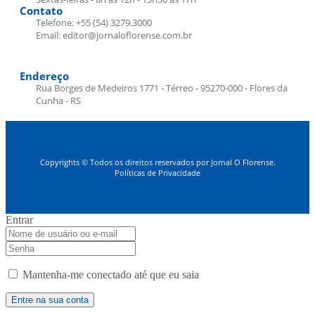
Contato
Telefone: +55 (54) 3279.3000
Email: editor@jornaloflorense.com.br
Endereço
Rua Borges de Medeiros 1771 - Térreo - 95270-000 - Flores da
Cunha - RS
Copyrights © Todos os direitos reservados por Jornal O Florense.
Políticas de Privacidade
Entrar
Mantenha-me conectado até que eu saia