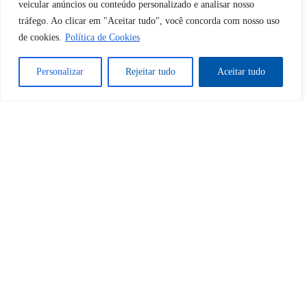
veicular anúncios ou conteúdo personalizado e analisar nosso
tráfego. Ao clicar em "Aceitar tudo", você concorda com nosso uso
de cookies.
Política de Cookies
Tem certeza de que deseja
desbloquear esta publicação?
Personalizar
Rejeitar tudo
Aceitar tudo
Desbloquear esquerda : 0
Sim
Não
Tem certeza de que deseja
cancelar a assinatura?