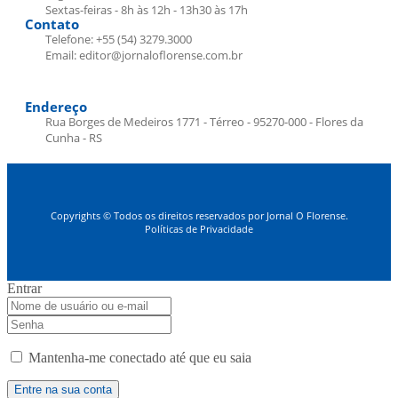
Sextas-feiras - 8h às 12h - 13h30 às 17h
Contato
Telefone: +55 (54) 3279.3000
Email: editor@jornaloflorense.com.br
Endereço
Rua Borges de Medeiros 1771 - Térreo - 95270-000 - Flores da
Cunha - RS
Copyrights © Todos os direitos reservados por Jornal O Florense.
Políticas de Privacidade
Entrar
Mantenha-me conectado até que eu saia