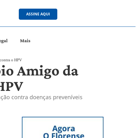
ASSINE AQUI
egal
Mais
 contra o HPV
pio Amigo da
 HPV
ação contra doenças preveníveis