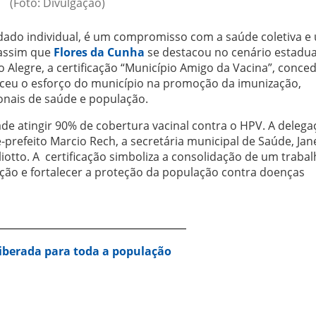
(Foto: Divulgação)
dado individual, é um compromisso com a saúde coletiva e
 assim que
Flores da Cunha
se destacou no cenário estadua
to Alegre, a certificação “Município Amigo da Vacina”, conce
eceu o esforço do município na promoção da imunização,
onais de saúde e população.
ade atingir 90% de cobertura vacinal contra o HPV. A delega
e-prefeito Marcio Rech, a secretária municipal de Saúde, Jan
iotto. A certificação simboliza a consolidação de um traba
ação e fortalecer a proteção da população contra doenças
liberada para toda a população