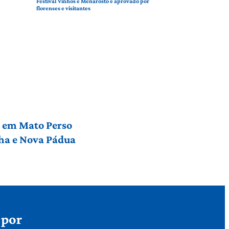
Festival Vinhos e Menarosto é aprovado por
florenses e visitantes
l em Mato Perso
nha e Nova Pádua
 por