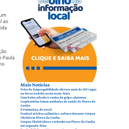
 um
l ao
dida
ção
e Paula
lho
Mais Notícias
Feira de Empregabilidade oferece mais de 150 vagas
na Serra Gaúcha nesta sexta-feira
Com baixa adesão à vacina da gripe, sintomas
respiratórios lotam unidades de saúde de Flores da
Cunha
É Palmeiras, de novo!
Festival celebra culinária e cultura durante Corpus
Christi em Flores da Cunha
Corpus Christi altera o trânsito em Flores da Cunha
até segunda-feira