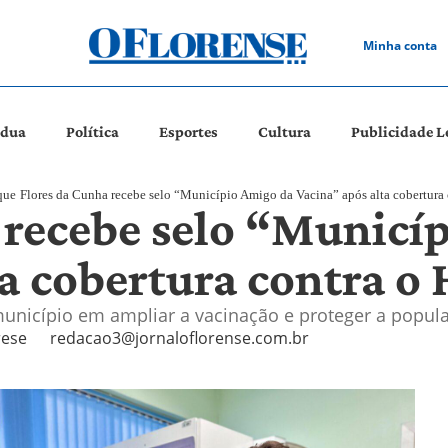
Minha conta
ádua
Política
Esportes
Cultura
Publicidade L
que
Flores da Cunha recebe selo “Município Amigo da Vacina” após alta cobertura
 recebe selo “Municí
ta cobertura contra o
unicípio em ampliar a vacinação e proteger a popul
rese
redacao3@jornaloflorense.com.br