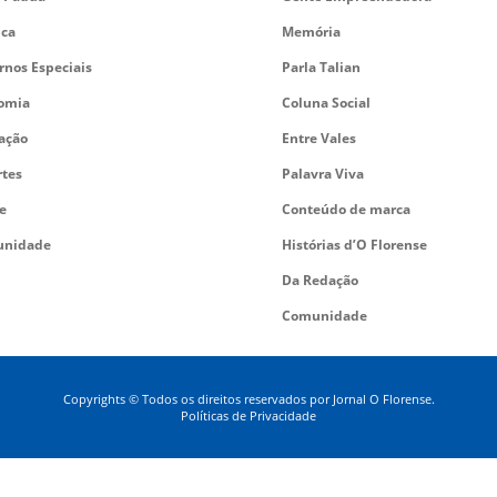
ica
Memória
rnos Especiais
Parla Talian
omia
Coluna Social
ação
Entre Vales
rtes
Palavra Viva
e
Conteúdo de marca
nidade
Histórias d’O Florense
Da Redação
Comunidade
Copyrights © Todos os direitos reservados por Jornal O Florense.
Políticas de Privacidade