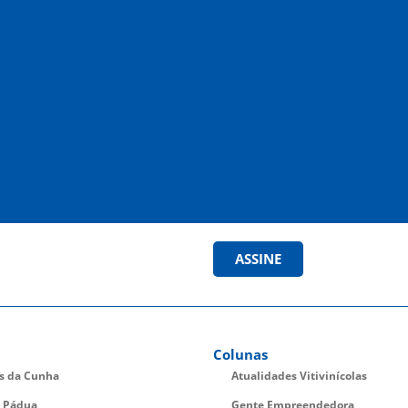
ASSINE
Colunas
es da Cunha
Atualidades Vitivinícolas
 Pádua
Gente Empreendedora