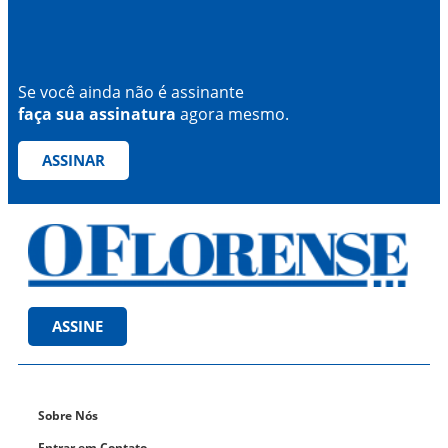
Se você ainda não é assinante
faça sua assinatura
agora mesmo.
ASSINAR
ASSINE
Sobre Nós
Entrar em Contato