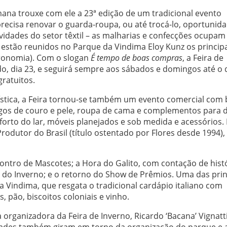
mana trouxe com ele a 23ª edição de um tradicional evento
ecisa renovar o guarda-roupa, ou até trocá-lo, oportunid
novidades do setor têxtil – as malharias e confecções ocupam
 estão reunidos no Parque da Vindima Eloy Kunz os princip
tronomia). Com o slogan
É tempo de boas compras
, a Feira de
do, dia 23, e seguirá sempre aos sábados e domingos até o 
gratuitos.
stica, a Feira tornou-se também um evento comercial com
gos de couro e pele, roupa de cama e complementos para d
forto do lar, móveis planejados e sob medida e acessórios. 
odutor do Brasil (título ostentado por Flores desde 1994), 
ontro de Mascotes; a Hora do Galito, com contação de histó
do Inverno; e o retorno do Show de Prêmios. Uma das prin
Vindima, que resgata o tradicional cardápio italiano com
 pão, biscoitos coloniais e vinho.
organizadora da Feira de Inverno, Ricardo ‘Bacana’ Vignatti
dades também giram em torno da organização do parque e 