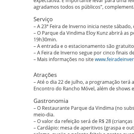
expectativa. É importante levar para uma f
agradamos todos os públicos”, complement
Serviço
– A 23ª Feira de Inverno inicia neste sábado, 
– O Parque da Vindima Eloy Kunz abrirá as 
19h30min.
– A entrada e o estacionamento são gratuito
– A Feira de Inverno segue por cinco finais d
– Mais informações no site
www.feiradeinve
Atrações
– Até o dia 22 de julho, a programação terá 
Encontro do Rancho Móvel, além de shows e a
Gastronomia
– O Restaurante Parque da Vindima (no sub
meio-dia.
– O valor da refeição será de R$ 28 (criança
– Cardápio: mesa de aperitivos (graspa e out