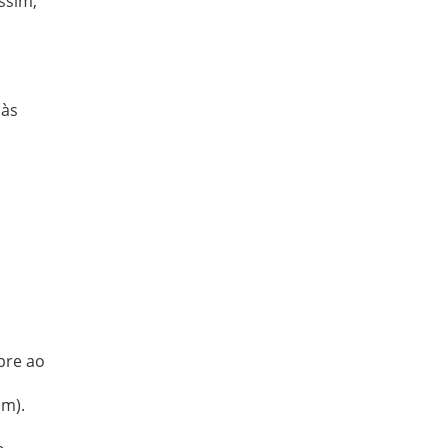
ssim,
 às
,
pre ao
am).