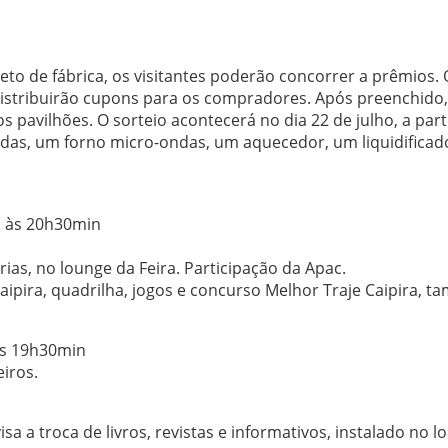
to de fábrica, os visitantes poderão concorrer a prêmios. 
 distribuirão cupons para os compradores. Após preenchido,
avilhões. O sorteio acontecerá no dia 22 de julho, a part
adas, um forno micro-ondas, um aquecedor, um liquidificad
h às 20h30min
ias, no lounge da Feira. Participação da Apac.
ipira, quadrilha, jogos e concurso Melhor Traje Caipira, 
às 19h30min
iros.
visa a troca de livros, revistas e informativos, instalado no 