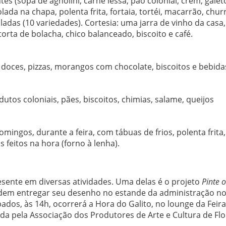
tes (sopa de agnolini, carne lessa, pão colonial, crem, galet
da na chapa, polenta frita, fortaia, tortéi, macarrão, chur
ladas (10 variedades). Cortesia: uma jarra de vinho da casa,
orta de bolacha, chico balanceado, biscoito e café.
 doces, pizzas, morangos com chocolate, biscoitos e bebida
utos coloniais, pães, biscoitos, chimias, salame, queijos
ingos, durante a feira, com tábuas de frios, polenta frita
 feitos na hora (forno à lenha).
esente em diversas atividades. Uma delas é o projeto
Pinte o
podem entregar seu desenho no estande da administração n
ados, às 14h, ocorrerá a Hora do Galito, no lounge da Feir
da pela Associação dos Produtores de Arte e Cultura de Flo