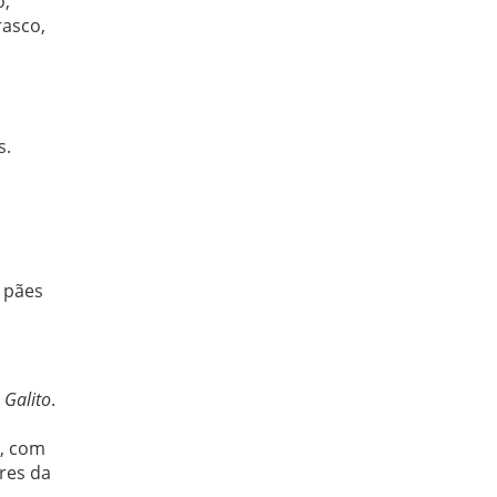
o,
rasco,
s.
, pães
 Galito
.
o
a, com
res da