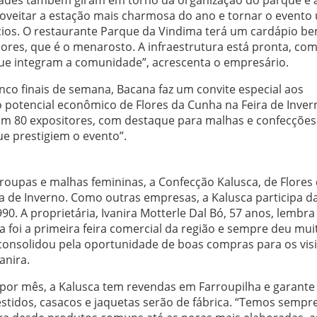
oveitar a estação mais charmosa do ano e tornar o evento
ios. O restaurante Parque da Vindima terá um cardápio b
Flores, que é o menarosto. A infraestrutura está pronta, com
 que integram a comunidade”, acrescenta o empresário.
inco finais de semana, Bacana faz um convite especial aos
 potencial econômico de Flores da Cunha na Feira de Inver
m 80 expositores, com destaque para malhas e confecções
e prestigiem o evento”.
oupas e malhas femininas, a Confecção Kalusca, de Flores
 de Inverno. Como outras empresas, a Kalusca participa da
0. A proprietária, Ivanira Motterle Dal Bó, 57 anos, lembra
a foi a primeira feira comercial da região e sempre deu mui
consolidou pela oportunidade de boas compras para os vis
anira.
por mês, a Kalusca tem revendas em Farroupilha e garante
estidos, casacos e jaquetas serão de fábrica. “Temos sempr