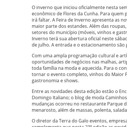
O inverno que iniciou oficialmente nesta se
econômico de Flores da Cunha. Para quem pr
irá faltar. A Feira de Inverno apresenta as 
maior parte dos estandes. Além das roupas,
setores do município (móveis, vinhos e gas
Inverno terá sua abertura oficial neste sába
de julho. A entrada e o estacionamento são 
Com uma ampla programação cultural e artí
oportunidades de negócios nas malhas, arti
toda família na moda e aquecida. Para o con
tornar o evento completo, vinhos do Maior Pr
gastronomia e shows.
Entre as novidades desta edição estão o Enc
Domingo Italiano; o blog de moda Caminhos 
mudanças ocorreu no restaurante Parque da 
menarosto, além de massas, polenta, saladas,
O diretor da Terra do Galo eventos, empresa 
complementa que nesta 23ª edição as novi