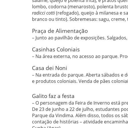
salame, queijo e polenta frita); e pratos quen
lombo, codorna (menarosto), polenta brustola
radicci cotti
(refogado), queijo à milanesa e sa
branco ou tinto). Sobremesas: sagu, creme, t
Praça de Alimentação
– Junto ao pavilhão de exposições. Salgados,
Casinhas Coloniais
– Na área externa, no acesso ao parque. Prod
Casa dei Noni
– Na entrada do parque. Aberta sábados e dom
e produtos coloniais. Venda de pães coloniais
Galito faz a festa
– O personagem da Feira de Inverno está pr
De 23 de junho a 22 de julho, estudantes 
Parque da Vindima. Além disso, todos os sáb
contação de histórias – atividade encaminha
Cunha (Apac).