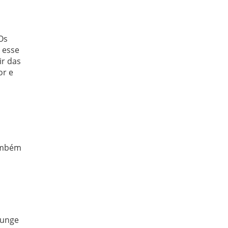
Os
 esse
ir das
or e
também
lounge