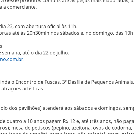
eira desde produtos comuns até as peças mais elaboradas, a
a a comerciante.
dia 23, com abertura oficial às 11h.
portas até às 20h30min nos sábados e, no domingo, das 10h
s.
e semana, até o dia 22 de julho.
rno.com.br
.
ainda o Encontro de Fuscas, 3º Desfile de Pequenos Animais
trações artísticas.
solo dos pavilhões) atenderá aos sábados e domingos, sem
s de quatro a 10 anos pagam R$ 12 e, até três anos, não pag
ros); mesa de petiscos (pepino, azeitona, ovos de codorna,