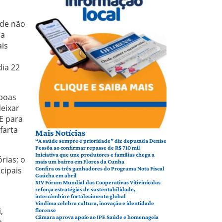
ade não
 a
ais
dia 22
 boas
eixar
E para
farta
Mais Notícias
“A saúde sempre é prioridade” diz deputada Denise
Pessôa ao confirmar repasse de R$ 710 mil
Iniciativa que une produtores e famílias chega a
rias; o
mais um bairro em Flores da Cunha
cipais
Confira os três ganhadores do Programa Nota Fiscal
Gaúcha em abril
XIV Fórum Mundial das Cooperativas Vitivinícolas
reforça estratégias de sustentabilidade,
intercâmbio e fortalecimento global
Vindima celebra cultura, inovação e identidade
,
florense
Câmara aprova apoio ao IPE Saúde e homenageia
a