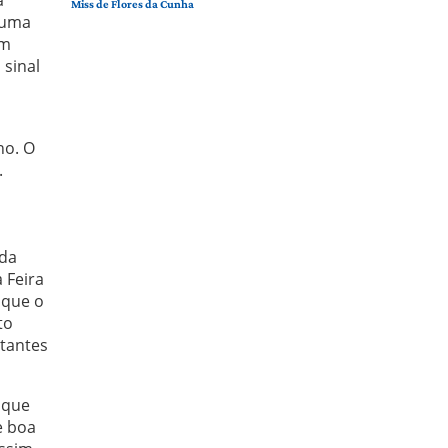
Miss de Flores da Cunha
 uma
em
 sinal
no. O
.
 da
 Feira
 que o
to
itantes
 que
e boa