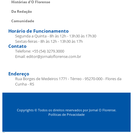
Histórias d’O Florense
Da Redação
Comunidade
Horário de Funcionamento
Segunda a Quinta - 8h às 12h - 13h30 às 17h30
Sextas-feiras - 8h às 12h - 13h30 às 17h
Contato
Telefone: +55 (54) 3279.3000
Email: editor@jornaloflorense.com.br
Endereço
Rua Borges de Medeiros 1771 - Térreo - 95270-000 - Flores da
Cunha - RS
Copyrights © Todos os direitos reservados por Jornal O Florense.
Políticas de Privacidade