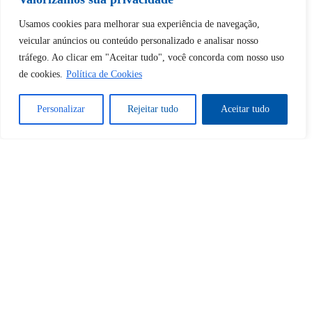
Desbloquear esquerda : 0
Usamos cookies para melhorar sua experiência de navegação,
veicular anúncios ou conteúdo personalizado e analisar nosso
tráfego. Ao clicar em "Aceitar tudo", você concorda com nosso uso
Sim
Não
de cookies.
Política de Cookies
Personalizar
Rejeitar tudo
Aceitar tudo
Tem certeza de que deseja
cancelar a assinatura?
Sim
Não