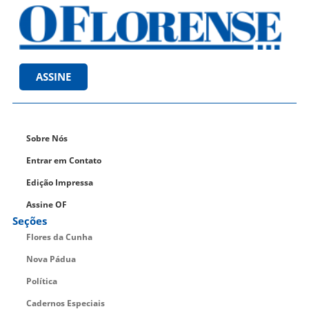
ASSINE
Sobre Nós
Entrar em Contato
Edição Impressa
Assine OF
Seções
Flores da Cunha
Nova Pádua
Política
Cadernos Especiais