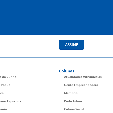
ASSINE
Colunas
es da Cunha
Atualidades Vitivinícolas
 Pádua
Gente Empreendedora
ica
Memória
rnos Especiais
Parla Talian
omia
Coluna Social