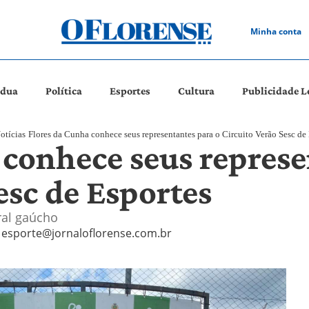
Minha conta
ádua
Política
Esportes
Cultura
Publicidade L
otícias
Flores da Cunha conhece seus representantes para o Circuito Verão Sesc de
 conhece seus represe
esc de Esportes
ral gaúcho
esporte@jornaloflorense.com.br