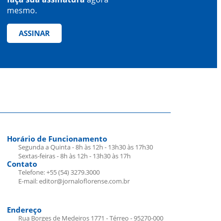
mesmo.
ASSINAR
Horário de Funcionamento
Segunda a Quinta - 8h às 12h - 13h30 às 17h30
Sextas-feiras - 8h às 12h - 13h30 às 17h
Contato
Telefone: +55 (54) 3279.3000
E-mail: editor@jornaloflorense.com.br
Endereço
Rua Borges de Medeiros 1771 - Térreo - 95270-000