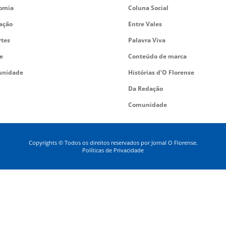
omia
Coluna Social
ação
Entre Vales
rtes
Palavra Viva
e
Conteúdo de marca
nidade
Histórias d’O Florense
Da Redação
Comunidade
Copyrights © Todos os direitos reservados por Jornal O Florense.
Políticas de Privacidade