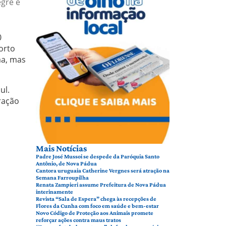
egre e
0
orto
ma, mas
ul.
ração
Mais Notícias
Padre José Mussoi se despede da Paróquia Santo
Antônio, de Nova Pádua
Cantora uruguaia Catherine Vergnes será atração na
Semana Farroupilha
Renata Zampieri assume Prefeitura de Nova Pádua
interinamente
Revista “Sala de Espera” chega às recepções de
Flores da Cunha com foco em saúde e bem-estar
Novo Código de Proteção aos Animais promete
reforçar ações contra maus tratos