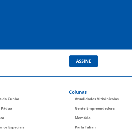
ASSINE
Colunas
es da Cunha
Atualidades Vitivinícolas
 Pádua
Gente Empreendedora
ica
Memória
rnos Especiais
Parla Talian