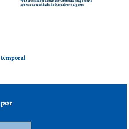
“Fazer o futebol acontecer”, defende empresário
sobre a necessidade de incentivar o esporte
r temporal
 por