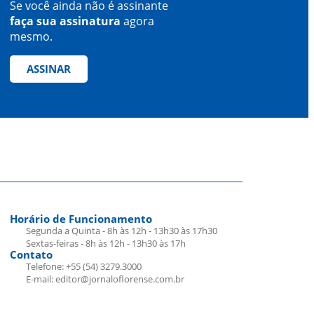
Se você ainda não é assinante
faça sua assinatura
agora
mesmo.
ASSINAR
Horário de Funcionamento
Segunda a Quinta - 8h às 12h - 13h30 às 17h30
Sextas-feiras - 8h às 12h - 13h30 às 17h
Contato
Telefone: +55 (54) 3279.3000
E-mail: editor@jornaloflorense.com.br