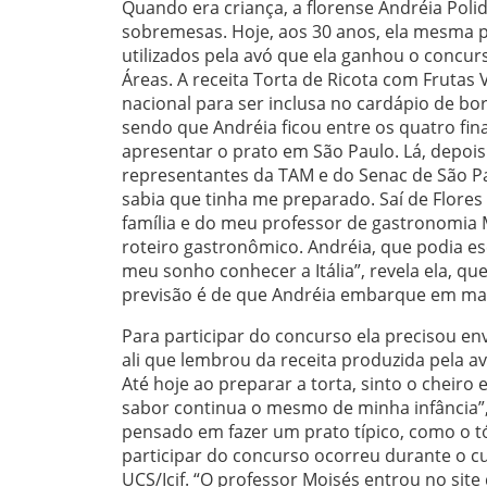
Quando era criança, a florense Andréia Po
sobremesas. Hoje, aos 30 anos, ela mesma p
utilizados pela avó que ela ganhou o concur
Áreas. A receita Torta de Ricota com Frutas
nacional para ser inclusa no cardápio de bo
sendo que Andréia ficou entre os quatro fin
apresentar o prato em São Paulo. Lá, depois
representantes da TAM e do Senac de São Paul
sabia que tinha me preparado. Saí de Flore
família e do meu professor de gastronomia 
roteiro gastronômico. Andréia, que podia esc
meu sonho conhecer a Itália”, revela ela, qu
previsão é de que Andréia embarque em ma
Para participar do concurso ela precisou env
ali que lembrou da receita produzida pela a
Até hoje ao preparar a torta, sinto o cheiro
sabor continua o mesmo de minha infância”, a
pensado em fazer um prato típico, como o tó
participar do concurso ocorreu durante o c
UCS/Icif. “O professor Moisés entrou no sit