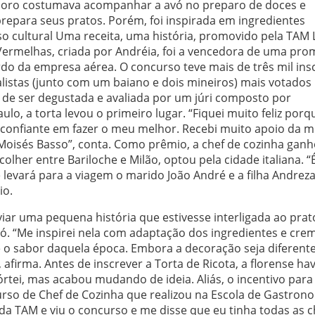
lidoro costumava acompanhar a avó no preparo de doces e
repara seus pratos. Porém, foi inspirada em ingredientes
so cultural Uma receita, uma história, promovido pela TAM 
 Vermelhas, criada por Andréia, foi a vencedora de uma pr
rdo da empresa aérea. O concurso teve mais de três mil insc
alistas (junto com um baiano e dois mineiros) mais votados
 de ser degustada e avaliada por um júri composto por
o, a torta levou o primeiro lugar. “Fiquei muito feliz porq
s confiante em fazer o meu melhor. Recebi muito apoio da 
Moisés Basso”, conta. Como prêmio, a chef de cozinha gan
olher entre Bariloche e Milão, optou pela cidade italiana. “
e levará para a viagem o marido João André e a filha Andreza
io.
iar uma pequena história que estivesse interligada ao prato
vó. “Me inspirei nela com adaptação dos ingredientes e cre
 e o sabor daquela época. Embora a decoração seja diferent
firma. Antes de inscrever a Torta de Ricota, a florense hav
rtei, mas acabou mudando de ideia. Aliás, o incentivo para
urso de Chef de Cozinha que realizou na Escola de Gastron
e da TAM e viu o concurso e me disse que eu tinha todas as 