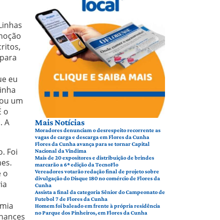
Linhas
omoção
ritos,
 para
ue eu
minha
hou um
É o
. A
Mais Notícias
Moradores denunciam o desrespeito recorrente as
vagas de carga e descarga em Flores da Cunha
Flores da Cunha avança para se tornar Capital
. Foi
Nacional da Vindima
Mais de 20 expositores e distribuição de brindes
mes.
marcarão a 6ª edição da TecnoFlo
e o
Vereadores votarão redação final de projeto sobre
divulgação do Disque 180 no comércio de Flores da
ia
Cunha
Assista a final da categoria Sênior do Campeonato de
Futebol 7 de Flores da Cunha
omia
Homem foi baleado em frente à própria residência
no Parque dos Pinheiros, em Flores da Cunha
chances