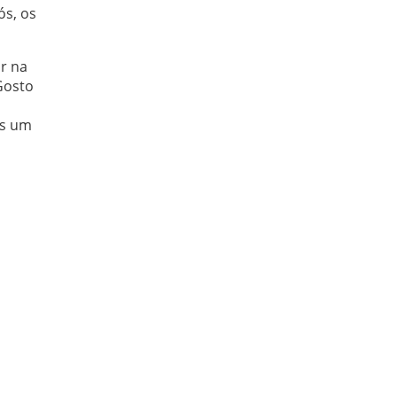
ós, os
ar na
Gosto
os um