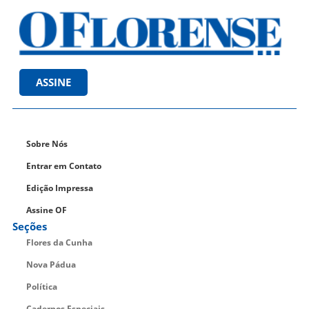
ASSINE
Sobre Nós
Entrar em Contato
Edição Impressa
Assine OF
Seções
Flores da Cunha
Nova Pádua
Política
Cadernos Especiais