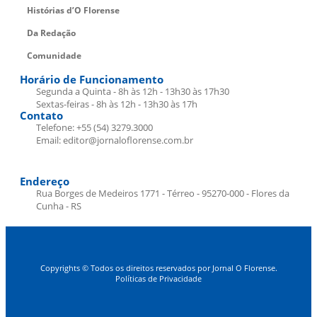
Histórias d’O Florense
Da Redação
Comunidade
Horário de Funcionamento
Segunda a Quinta - 8h às 12h - 13h30 às 17h30
Sextas-feiras - 8h às 12h - 13h30 às 17h
Contato
Telefone: +55 (54) 3279.3000
Email: editor@jornaloflorense.com.br
Endereço
Rua Borges de Medeiros 1771 - Térreo - 95270-000 - Flores da
Cunha - RS
Copyrights © Todos os direitos reservados por Jornal O Florense.
Políticas de Privacidade