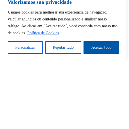
Valorizamos sua privacidade
Desbloquear esquerda : 0
Usamos cookies para melhorar sua experiência de navegação,
veicular anúncios ou conteúdo personalizado e analisar nosso
tráfego. Ao clicar em "Aceitar tudo", você concorda com nosso uso
Sim
Não
de cookies.
Política de Cookies
Personalizar
Rejeitar tudo
Aceitar tudo
Tem certeza de que deseja
cancelar a assinatura?
Sim
Não