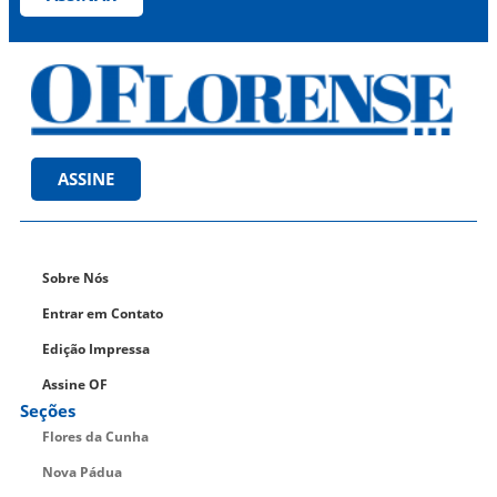
ASSINE
Sobre Nós
Entrar em Contato
Edição Impressa
Assine OF
Seções
Flores da Cunha
Nova Pádua