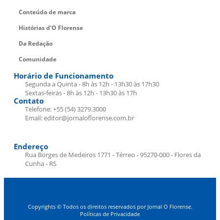
Conteúdo de marca
Histórias d’O Florense
Da Redação
Comunidade
Horário de Funcionamento
Segunda a Quinta - 8h às 12h - 13h30 às 17h30
Sextas-feiras - 8h às 12h - 13h30 às 17h
Contato
Telefone: +55 (54) 3279.3000
Email: editor@jornaloflorense.com.br
Endereço
Rua Borges de Medeiros 1771 - Térreo - 95270-000 - Flores da
Cunha - RS
Copyrights © Todos os direitos reservados por Jornal O Florense.
Políticas de Privacidade