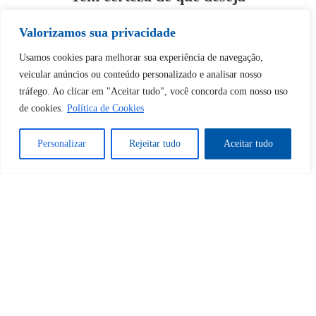
desbloquear esta publicação?
Valorizamos sua privacidade
Desbloquear esquerda : 0
Usamos cookies para melhorar sua experiência de navegação,
veicular anúncios ou conteúdo personalizado e analisar nosso
tráfego. Ao clicar em "Aceitar tudo", você concorda com nosso uso
Sim
Não
de cookies.
Política de Cookies
Personalizar
Rejeitar tudo
Aceitar tudo
Tem certeza de que deseja
cancelar a assinatura?
Sim
Não