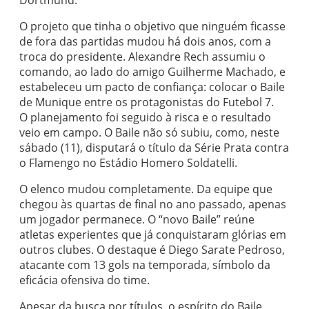
Dortmund.
O projeto que tinha o objetivo que ninguém ficasse
de fora das partidas mudou há dois anos, com a
troca do presidente. Alexandre Rech assumiu o
comando, ao lado do amigo Guilherme Machado, e
estabeleceu um pacto de confiança: colocar o Baile
de Munique entre os protagonistas do Futebol 7.
O planejamento foi seguido à risca e o resultado
veio em campo. O Baile não só subiu, como, neste
sábado (11), disputará o título da Série Prata contra
o Flamengo no Estádio Homero Soldatelli.
O elenco mudou completamente. Da equipe que
chegou às quartas de final no ano passado, apenas
um jogador permanece. O “novo Baile” reúne
atletas experientes que já conquistaram glórias em
outros clubes. O destaque é Diego Sarate Pedroso,
atacante com 13 gols na temporada, símbolo da
eficácia ofensiva do time.
Apesar da busca por títulos, o espírito do Baile