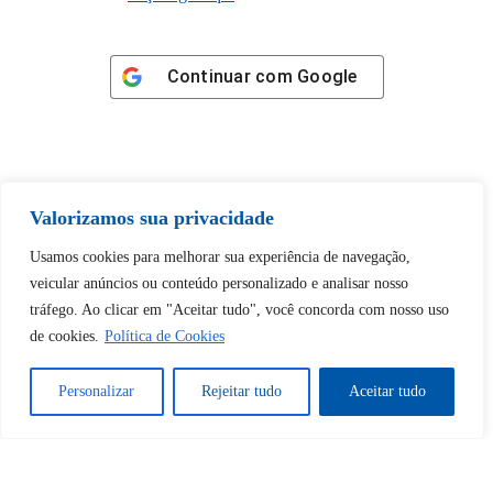
Continuar com
Google
Valorizamos sua privacidade
Tem certeza de que deseja
desbloquear esta publicação?
Usamos cookies para melhorar sua experiência de navegação,
veicular anúncios ou conteúdo personalizado e analisar nosso
tráfego. Ao clicar em "Aceitar tudo", você concorda com nosso uso
Desbloquear esquerda : 0
de cookies.
Política de Cookies
Sim
Não
Personalizar
Rejeitar tudo
Aceitar tudo