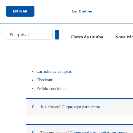
ENTRAR
Ler On-line
Flores da Cunha
Nova Pá
Carrinho de compras
Checkout
Pedido concluído
Já é cliente?
Clique aqui para entrar
Tem um cupom?
Clique aqui para digitar seu cupom