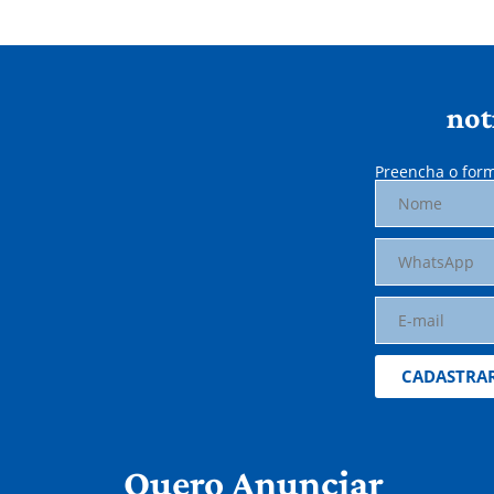
not
Preencha o form
CADASTRA
Quero Anunciar