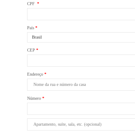
CPF
*
País
*
CEP
*
Endereço
*
Número
*