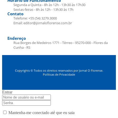
Horário de Funcionamento
Segunda a Quinta - 8h às 12h - 13h30 às 17h30
Sextas-feiras - 8h às 12h - 13h30 às 17h
Contato
Telefone: +55 (54) 3279.3000
Email: editor@jornaloflorense.com.br
Endereço
Rua Borges de Medeiros 1771 - Térreo - 95270-000 - Flores da
Cunha - RS
Copyrights © Todos os direitos reservados por Jornal O Florense.
Políticas de Privacidade
Entrar
Mantenha-me conectado até que eu saia