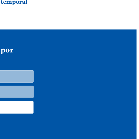
r temporal
 por