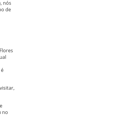
), nós
po de
Flores
ual
 é
isitar,
te
u no