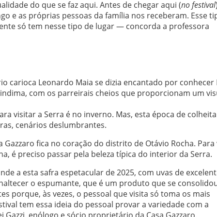
idade do que se faz aqui. Antes de chegar aqui (
no festival
 e as próprias pessoas da família nos receberam. Esse ti
 gente só tem nesse tipo de lugar — concorda a professora
io carioca Leonardo Maia se dizia encantado por conhecer 
vindima, com os parreirais cheios que proporcionam um vis
a visitar a Serra é no inverno. Mas, esta época de colheita
iras, cenários deslumbrantes.
Gazzaro fica no coração do distrito de Otávio Rocha. Para v
a, é preciso passar pela beleza típica do interior da Serra.
rinde a esta safra espetacular de 2025, com uvas de excelen
 enaltecer o espumante, que é um produto que se consolido
s porque, às vezes, o pessoal que visita só toma os mais
stival tem essa ideia do pessoal provar a variedade com a
 Gazzi, enólogo e sócio proprietário da Casa Gazzaro.