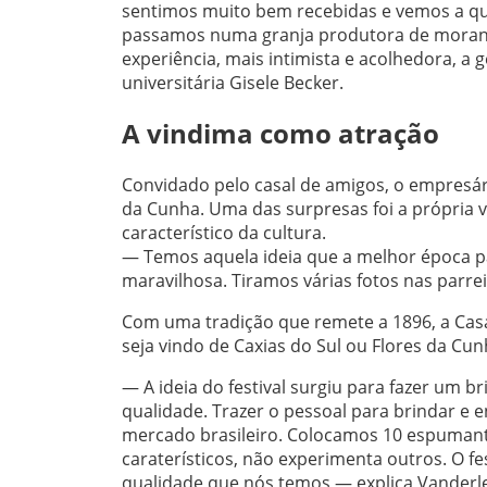
sentimos muito bem recebidas e vemos a qual
passamos numa granja produtora de morango
experiência, mais intimista e acolhedora, a
universitária Gisele Becker.
A vindima como atração
Convidado pelo casal de amigos, o empresár
da Cunha. Uma das surpresas foi a própria 
característico da cultura.
— Temos aquela ideia que a melhor época par
maravilhosa. Tiramos várias fotos nas parre
Com uma tradição que remete a 1896, a Casa 
seja vindo de Caxias do Sul ou Flores da Cunh
— A ideia do festival surgiu para fazer um b
qualidade. Trazer o pessoal para brindar e
mercado brasileiro. Colocamos 10 espumante
caraterísticos, não experimenta outros. O fe
qualidade que nós temos — explica Vanderlei