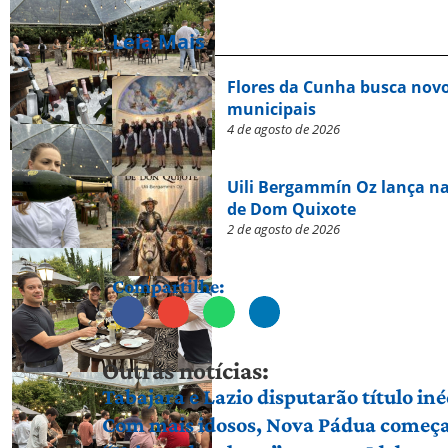
Leia Mais
Flores da Cunha busca novo
municipais
4 de agosto de 2026
Uili Bergammín Oz lança na
de Dom Quixote
2 de agosto de 2026
Compartilhe:
Outras notícias:
Tabajara e Lazio disputarão título in
Com mais idosos, Nova Pádua começa 