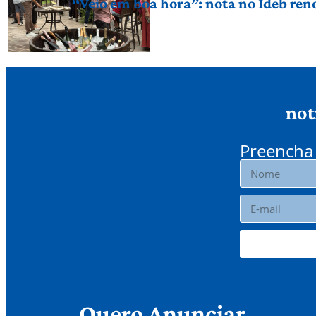
“Veio em boa hora”: nota no Ideb ren
not
Preencha 
Quero Anunciar