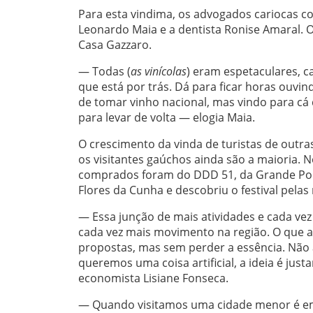
Para esta vindima, os advogados cariocas c
Leonardo Maia e a dentista Ronise Amaral. O g
Casa Gazzaro.
— Todas (
as vinícolas
) eram espetaculares, 
que está por trás. Dá para ficar horas ouvin
de tomar vinho nacional, mas vindo para cá
para levar de volta — elogia Maia.
O crescimento da vinda de turistas de outr
os visitantes gaúchos ainda são a maioria. N
comprados foram do DDD 51, da Grande Porto
Flores da Cunha e descobriu o festival pelas 
— Essa junção de mais atividades e cada vez
cada vez mais movimento na região. O que ac
propostas, mas sem perder a essência. Não 
queremos uma coisa artificial, a ideia é jus
economista Lisiane Fonseca.
— Quando visitamos uma cidade menor é em 