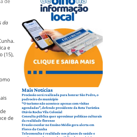
ma de
s da
Cunha.
ica e
 (15),
 como
Mais Notícias
Procissão será realizada para honrar São Pedro, o
ais
padroeiro do município
“O turismo não acontece apenas com visitas
agendadas”, defende presidente da Rota Turística
 de
Otávio Rocha Vila Colonial
Consulta pública quer aproximar políticas culturais
nce de
da realidade florense
Evasão escolar no Ensino Médio gera alerta em
Flores da Cunha
Teleconsulta é realidade nos planos de saúde e