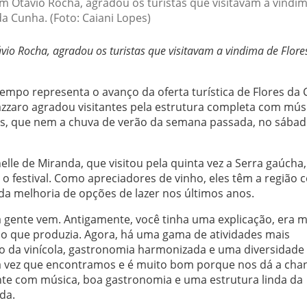
m Otávio Rocha, agradou os turistas que visitavam a vindi
da Cunha. (Foto: Caiani Lopes)
io Rocha, agradou os turistas que visitavam a vindima de Flore
empo representa o avanço da oferta turística de Flores da 
azzaro agradou visitantes pela estrutura completa com mús
is, que nem a chuva de verão da semana passada, no sábado
lle de Miranda, que visitou pela quinta vez a Serra gaúcha,
 o festival. Como apreciadores de vinho, eles têm a região
da melhoria de opções de lazer nos últimos anos.
 gente vem. Antigamente, você tinha uma explicação, era m
e o que produzia. Agora, há uma gama de atividades mais
ro da vinícola, gastronomia harmonizada e uma diversidade
ira vez que encontramos e é muito bom porque nos dá a cha
e com música, boa gastronomia e uma estrutura linda da
da.