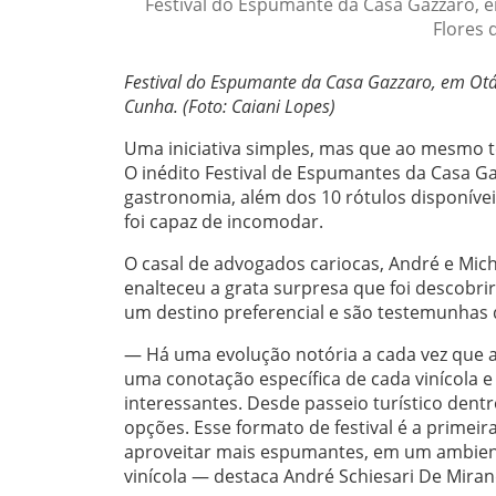
Festival do Espumante da Casa Gazzaro, e
Flores 
Festival do Espumante da Casa Gazzaro, em Otáv
Cunha. (Foto: Caiani Lopes)
Uma iniciativa simples, mas que ao mesmo t
O inédito Festival de Espumantes da Casa G
gastronomia, além dos 10 rótulos disponíve
foi capaz de incomodar.
O casal de advogados cariocas, André e Miche
enalteceu a grata surpresa que foi descobrir
um destino preferencial e são testemunhas 
— Há uma evolução notória a cada vez que a
uma conotação específica de cada vinícola 
interessantes. Desde passeio turístico dent
opções. Esse formato de festival é a prime
aproveitar mais espumantes, em um ambient
vinícola — destaca André Schiesari De Miran