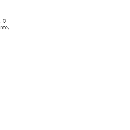
. O
nto,