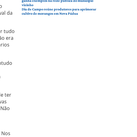
ganha exemplos na rede pública do município
o
vizinho
Dia de Campo reúne produtores para aprimorar
val da
cultivo de morangos em Nova Pádua
er tudo
ão era
rios
ontudo
a
e ter
vas
. Não
. Nos