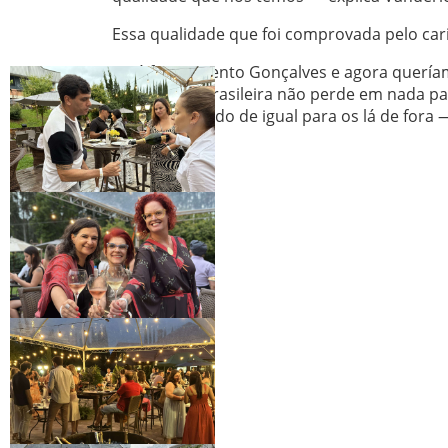
Essa qualidade que foi comprovada pelo car
— Já fui em Bento Gonçalves e agora queríamo
espumante brasileira não perde em nada pa
tecnologia, tudo de igual para os lá de fora 