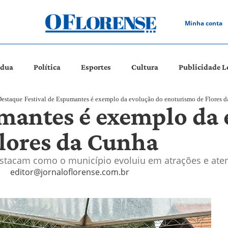
Minha conta
ádua
Política
Esportes
Cultura
Publicidade L
estaque
Festival de Espumantes é exemplo da evolução do enoturismo de Flores 
umantes é exemplo da 
lores da Cunha
estacam como o município evoluiu em atrações e ate
editor@jornaloflorense.com.br