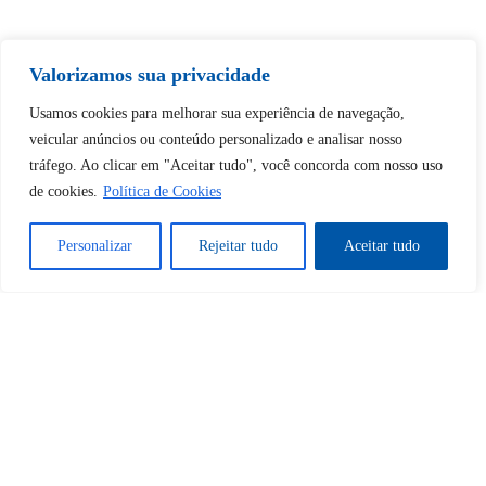
Valorizamos sua privacidade
Tem certeza de que deseja
Usamos cookies para melhorar sua experiência de navegação,
desbloquear esta publicação?
veicular anúncios ou conteúdo personalizado e analisar nosso
tráfego. Ao clicar em "Aceitar tudo", você concorda com nosso uso
de cookies.
Política de Cookies
Desbloquear esquerda : 0
Personalizar
Rejeitar tudo
Aceitar tudo
Sim
Não
Tem certeza de que deseja