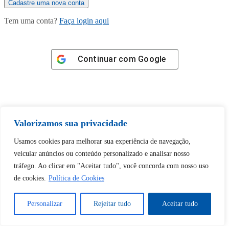
Tem uma conta?
Faça login aqui
Continuar com
Google
Valorizamos sua privacidade
Tem certeza de que deseja
desbloquear esta publicação?
Usamos cookies para melhorar sua experiência de navegação,
veicular anúncios ou conteúdo personalizado e analisar nosso
tráfego. Ao clicar em "Aceitar tudo", você concorda com nosso uso
Desbloquear esquerda : 0
de cookies.
Política de Cookies
Sim
Não
Personalizar
Rejeitar tudo
Aceitar tudo