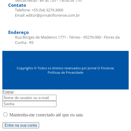
Sextas-feiras - 8h às 12h - 13h30 às 17h
Contato
Telefone: +55 (54) 3279.3000
Email: editor@jornaloflorense.com.br
Endereço
Rua Borges de Medeiros 1771 - Térreo - 95270-000 - Flores da
Cunha - RS
Copyrights © Todos os direitos reservados por Jornal O Florense.
Políticas de Privacidade
Entrar
Mantenha-me conectado até que eu saia