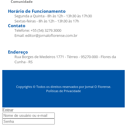
Comunidade
Horário de Funcionamento
Segunda a Quinta - 8h às 12h - 13h30 às 17h30
Sextas-feiras - 8h às 12h - 13h30 às 17h
Contato
Telefone: +55 (54) 3279.3000
Email: editor@jornaloflorense.com.br
Endereço
Rua Borges de Medeiros 1771 - Térreo - 95270-000 - Flores da
Cunha - RS
Copyrights © Todos os direitos reservados por Jornal O Florense.
Políticas de Privacidade
Entrar