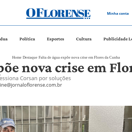
Minha conta
ádua
Política
Esportes
Cultura
Publicidade L
Home
Destaque
Falta de água expõe nova crise em Flores da Cunha
põe nova crise em Fl
ressiona Corsan por soluções
ine@jornaloflorense.com.br