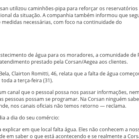
san utilizou caminhões-pipa para reforçar os reservatórios
onal da situação. A companhia também informou que seg
de medidas necessárias, com foco na continuidade do
bastecimento de água para os moradores, a comunidade de 
tendimento prestado pela Corsan/Aegea aos clientes.
la, Clairton Romitti, 46, relata que a falta de água começo
toda a terça-feira (31).
m canal que o pessoal possa nos passar informações, ne
e as pessoas possam se programar. Na Corsan ninguém sabe
nde, nos canais oficiais não temos retorno — reclama.
ia a dia do seu comércio:
a explicar em que local falta água. Eles não conhecem a nos
ande em saber o que está acontecendo e se realmente a Cor