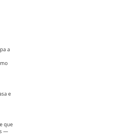
pa a
como
asa e
e que
es —