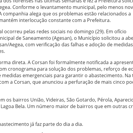
na dos florenses nas últimas semanas e fez a Prefeitura solic
Aegea. Conforme o levantamento municipal, pelo menos no
 A companhia alega que os problemas estão relacionados a
 mantém interlocução constante com a Prefeitura.
 ocorreu pelas redes sociais no domingo (29). Em ofício
cipal de Saneamento (Agesan), o Município solicitou a ab
san/Aegea, com verificação das falhas e adoção de medida
es.
rma direta. A Corsan foi formalmente notificada a apresen
com cronograma para solução dos problemas, reforço de eq
 medidas emergenciais para garantir o abastecimento. Na 
 com a Corsan, que anunciou a perfuração de mais cinco po
em os bairros União, Videiras, São Gotardo, Pérola, Apareci
e Lagoa Bela. Um número maior de bairros que em outras cr
astecimento já faz parte do dia a dia.