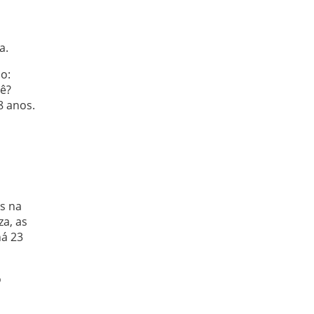
a.
do:
uê?
8 anos.
s na
za, as
há 23
o