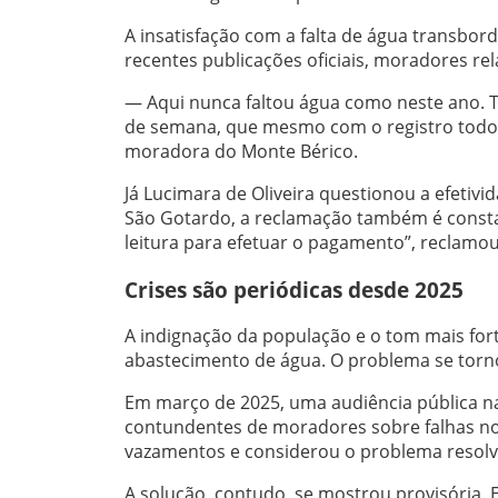
A insatisfação com a falta de água transbor
recentes publicações oficiais, moradores re
— Aqui nunca faltou água como neste ano. T
de semana, que mesmo com o registro todo 
moradora do Monte Bérico.
Já Lucimara de Oliveira questionou a efetiv
São Gotardo, a reclamação também é constant
leitura para efetuar o pagamento”, reclamou
Crises são periódicas desde 2025
A indignação da população e o tom mais fort
abastecimento de água. O problema se torno
Em março de 2025, uma audiência pública n
contundentes de moradores sobre falhas no
vazamentos e considerou o problema resolv
A solução, contudo, se mostrou provisória