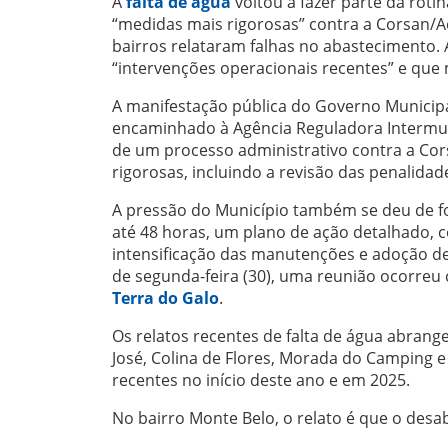
A
falta de água
voltou a fazer parte da roti
“medidas mais rigorosas” contra a Corsan/
bairros relataram falhas no abastecimento.
“intervenções operacionais recentes” e que
A manifestação pública do Governo Municipal
encaminhado à Agência Reguladora Intermuni
de um processo administrativo contra a Cor
rigorosas, incluindo a revisão das penalidad
A pressão do Município também se deu de fo
até 48 horas, um plano de ação detalhado, 
intensificação das manutenções e adoção de
de segunda-feira (30), uma reunião ocorreu
Terra do Galo
.
Os relatos recentes de falta de água abrang
José, Colina de Flores, Morada do Camping 
recentes no início deste ano e em 2025.
No bairro Monte Belo, o relato é que o desab