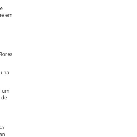
 e
ue em
Flores
u na
m um
 de
sa
san