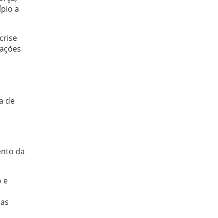
ípio a
crise
mações
a de
ento da
o e
eas