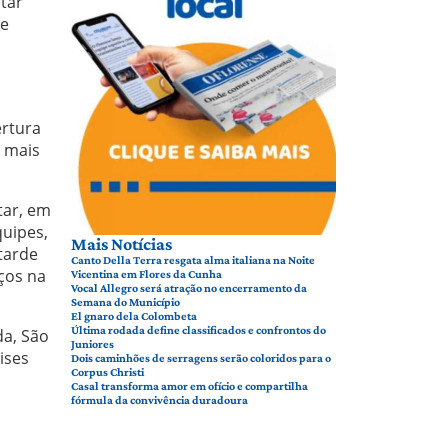
itar
ve
ertura
s mais
tar, em
uipes,
Mais Notícias
tarde
Canto Della Terra resgata alma italiana na Noite
ços na
Vicentina em Flores da Cunha
Vocal Allegro será atração no encerramento da
Semana do Município
El gnaro dela Colombeta
Última rodada define classificados e confrontos do
da, São
Juniores
ises
Dois caminhões de serragens serão coloridos para o
Corpus Christi
Casal transforma amor em ofício e compartilha
fórmula da convivência duradoura