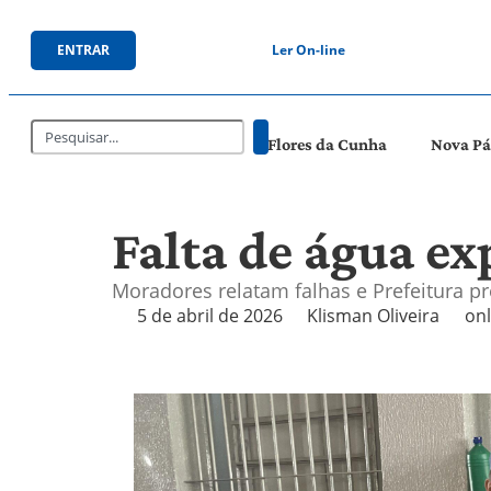
ENTRAR
Ler On-line
Flores da Cunha
Nova P
Falta de água ex
Moradores relatam falhas e Prefeitura p
5 de abril de 2026
Klisman Oliveira
onl