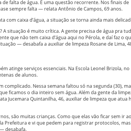
e falta de água. É uma questão recorrente. Nos finais de
ase sempre falta — relata Antônio de Campos, 69 anos.
a com caixa d’água, a situação se torna ainda mais delicad
? A situação é muito crítica. A gente precisa de água pra tu
nte que não tem caixa d’água aqui no Pérola, e daí faz o q
situação — desabafa a auxiliar de limpeza Rosane de Lima, 4
bém atinge serviços essenciais. Na Escola Leonel Brizola, no
entenas de alunos.
 complicado. Nessa semana faltou só na segunda (30), ma
que ficamos o dia inteiro sem água. Além da gente da limpe
a Jucemara Quintanilha, 46, auxiliar de limpeza que atua 
rnos, são muitas crianças. Como que elas vão ficar sem ir a
da Prefeitura e vi que pedem para registrar protocolos, mas
 — desabafa.