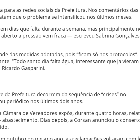
da para as redes sociais da Prefeitura. Nos comentários das
latam que o problema se intensificou nos últimos meses.
em dias que falta durante a semana, mas principalmente no
aberto a pressão vem fraca — escreveu Sabrina Gonçalves
idade das medidas adotadas, pois “ficam só nos protocolos”.
e: “Todo santo dia falta água, interessante que já vieram t
 Ricardo Gasparini.
e da Prefeitura decorrem da sequência de “crises” no
u periódico nos últimos dois anos.
a Câmara de Vereadores expôs, durante quatro horas, rela
 abastecimento. Dias depois, a Corsan anunciou o consert
ido.
. Em outubro do mesmo ano, as reclamações voltaram com f