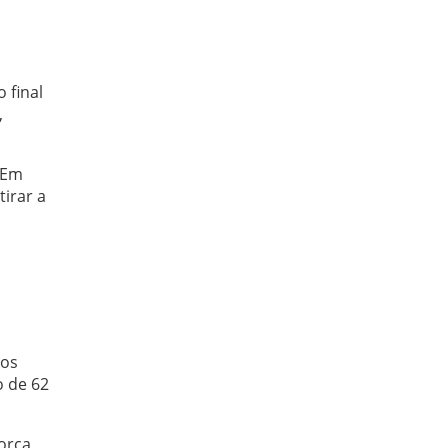
 final
,
 Em
irar a
tos
o de 62
orça,