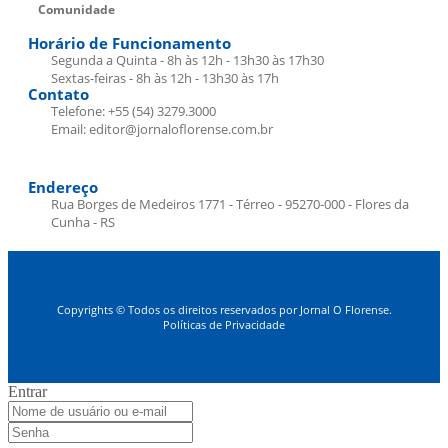
Comunidade
Horário de Funcionamento
Segunda a Quinta - 8h às 12h - 13h30 às 17h30
Sextas-feiras - 8h às 12h - 13h30 às 17h
Contato
Telefone: +55 (54) 3279.3000
Email: editor@jornaloflorense.com.br
Endereço
Rua Borges de Medeiros 1771 - Térreo - 95270-000 - Flores da
Cunha - RS
Copyrights © Todos os direitos reservados por Jornal O Florense.
Políticas de Privacidade
Entrar