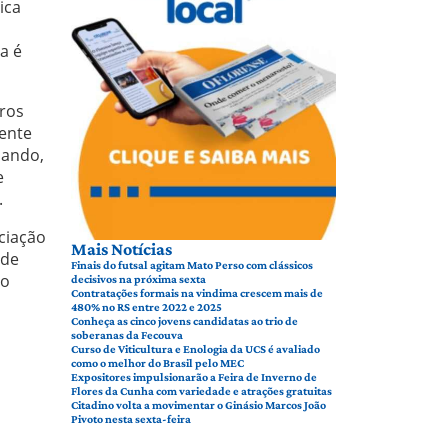
ica
a é
dros
ente
iando,
e
.
ciação
Mais Notícias
 de
Finais do futsal agitam Mato Perso com clássicos
ão
decisivos na próxima sexta
Contratações formais na vindima crescem mais de
480% no RS entre 2022 e 2025
Conheça as cinco jovens candidatas ao trio de
soberanas da Fecouva
Curso de Viticultura e Enologia da UCS é avaliado
como o melhor do Brasil pelo MEC
Expositores impulsionarão a Feira de Inverno de
Flores da Cunha com variedade e atrações gratuitas
Citadino volta a movimentar o Ginásio Marcos João
Pivoto nesta sexta-feira