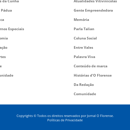
es da Cunha
Atualidades Vitivinícolas
 Pádua
Gente Empreendedora
ica
Memória
rnos Especiais
Parla Talian
omia
Coluna Social
ação
Entre Vales
rtes
Palavra Viva
e
Conteúdo de marca
nidade
Histórias d’O Florense
Da Redação
Comunidade
Copyrights © Todos os direitos reservados por Jornal O Florense.
Políticas de Privacidade