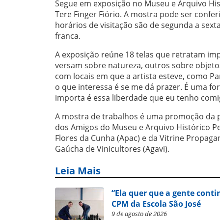
Segue em exposição no Museu e Arquivo Histó
Tere Finger Fiório. A mostra pode ser confer
horários de visitação são de segunda a sext
franca.
A exposição reúne 18 telas que retratam imp
versam sobre natureza, outros sobre objeto
com locais em que a artista esteve, como Pa
o que interessa é se me dá prazer. É uma fo
importa é essa liberdade que eu tenho comig
A mostra de trabalhos é uma promoção da pr
dos Amigos do Museu e Arquivo Histórico Pe
Flores da Cunha (Apac) e da Vitrine Propaga
Gaúcha de Vinicultores (Agavi).
Leia Mais
“Ela quer que a gente conti
CPM da Escola São José
9 de agosto de 2026