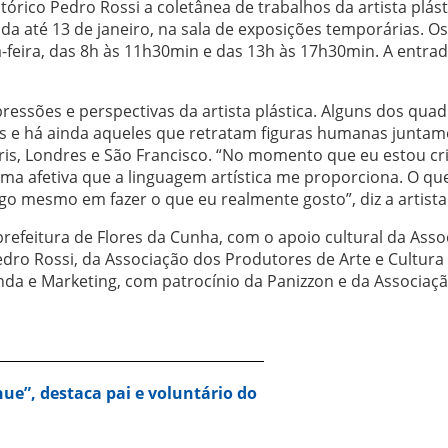
rico Pedro Rossi a coletânea de trabalhos da artista plást
ida até 13 de janeiro, na sala de exposições temporárias. Os
a-feira, das 8h às 11h30min e das 13h às 17h30min. A entrad
ressões e perspectivas da artista plástica. Alguns dos qua
s e há ainda aqueles que retratam figuras humanas juntam
ris, Londres e São Francisco. “No momento que eu estou cr
rma afetiva que a linguagem artística me proporciona. O qu
o mesmo em fazer o que eu realmente gosto”, diz a artista
efeitura de Flores da Cunha, com o apoio cultural da Asso
dro Rossi, da Associação dos Produtores de Arte e Cultura
nda e Marketing, com patrocínio da Panizzon e da Associaç
nue”, destaca pai e voluntário do