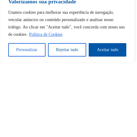
Tem certeza de que deseja
Valorizamos sua privacidade
desbloquear esta publicação?
Usamos cookies para melhorar sua experiência de navegação,
veicular anúncios ou conteúdo personalizado e analisar nosso
tráfego. Ao clicar em "Aceitar tudo", você concorda com nosso uso
Desbloquear esquerda : 0
de cookies.
Política de Cookies
Sim
Não
Personalizar
Rejeitar tudo
Aceitar tudo
Tem certeza de que deseja
cancelar a assinatura?
Sim
Não