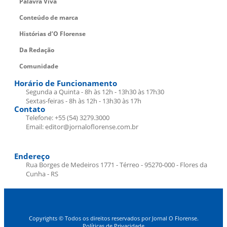
Palavra Viva
Conteúdo de marca
Histórias d’O Florense
Da Redação
Comunidade
Horário de Funcionamento
Segunda a Quinta - 8h às 12h - 13h30 às 17h30
Sextas-feiras - 8h às 12h - 13h30 às 17h
Contato
Telefone: +55 (54) 3279.3000
Email: editor@jornaloflorense.com.br
Endereço
Rua Borges de Medeiros 1771 - Térreo - 95270-000 - Flores da
Cunha - RS
Copyrights © Todos os direitos reservados por Jornal O Florense.
Políticas de Privacidade