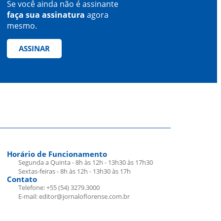
Se você ainda não é assinante
faça sua assinatura
agora
mesmo.
ASSINAR
Horário de Funcionamento
Segunda a Quinta - 8h às 12h - 13h30 às 17h30
Sextas-feiras - 8h às 12h - 13h30 às 17h
Contato
Telefone: +55 (54) 3279.3000
E-mail: editor@jornaloflorense.com.br