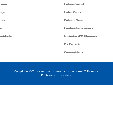
omia
Coluna Social
ação
Entre Vales
rtes
Palavra Viva
e
Conteúdo de marca
nidade
Histórias d’O Florense
Da Redação
Comunidade
Copyrights © Todos os direitos reservados por Jornal O Florense.
Políticas de Privacidade