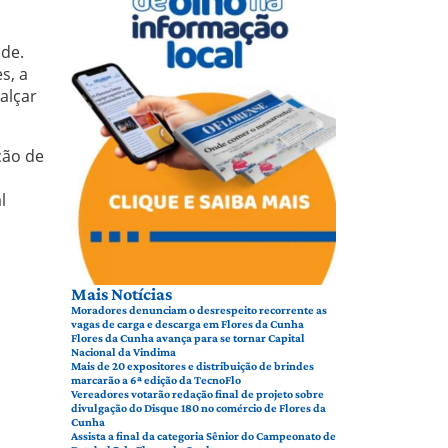
de.
s, a
alçar
ção de
l
Mais Notícias
Moradores denunciam o desrespeito recorrente as
vagas de carga e descarga em Flores da Cunha
Flores da Cunha avança para se tornar Capital
Nacional da Vindima
Mais de 20 expositores e distribuição de brindes
marcarão a 6ª edição da TecnoFlo
Vereadores votarão redação final de projeto sobre
divulgação do Disque 180 no comércio de Flores da
Cunha
Assista a final da categoria Sênior do Campeonato de