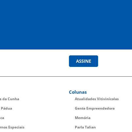
ASSINE
Colunas
es da Cunha
Atualidades Vitivinícolas
 Pádua
Gente Empreendedora
ica
Memória
rnos Especiais
Parla Talian