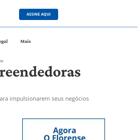
ASSINE AQUI
egal
Mais
te
preendedoras
para impulsionarem seus negócios