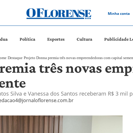
Minha conta
ádua
Política
Esportes
Cultura
Publicidade L
ome
Destaque
Projeto Donna premia três novas empreendedoras com capital semen
remia três novas em
ente
ntos Silva e Vanessa dos Santos receberam R$ 3 mil 
edacao4@jornaloflorense.com.br