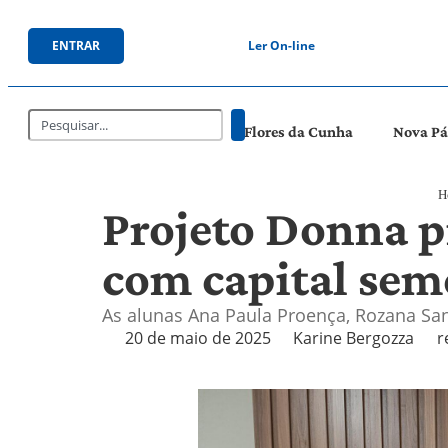
ENTRAR
Ler On-line
Flores da Cunha
Nova P
H
Projeto Donna p
com capital sem
As alunas Ana Paula Proença, Rozana Sa
20 de maio de 2025
Karine Bergozza
r