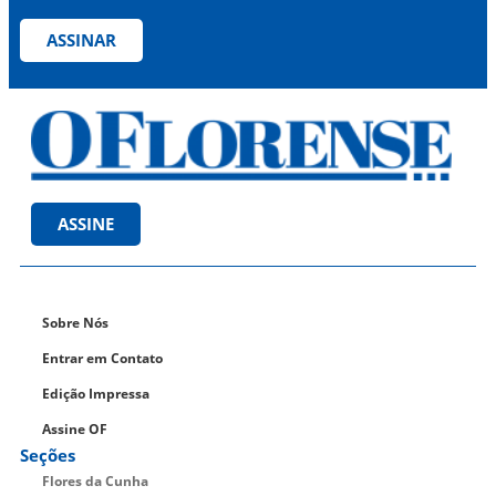
ASSINAR
ASSINE
Sobre Nós
Entrar em Contato
Edição Impressa
Assine OF
Seções
Flores da Cunha