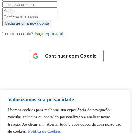
Tem uma conta?
Faça login aqui
Continuar com
Google
Tem certeza de que deseja
Valorizamos sua privacidade
desbloquear esta publicação?
Usamos cookies para melhorar sua experiência de navegação,
veicular anúncios ou conteúdo personalizado e analisar nosso
Desbloquear esquerda : 0
tráfego. Ao clicar em "Aceitar tudo", você concorda com nosso uso
de cookies.
Política de Cookies