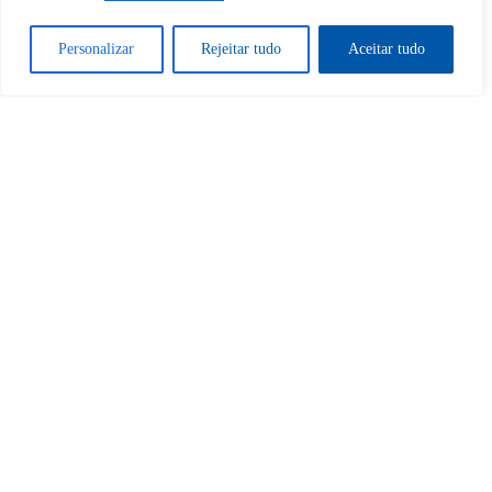
Sim
Não
Personalizar
Rejeitar tudo
Aceitar tudo
Tem certeza de que deseja
cancelar a assinatura?
Sim
Não
Home