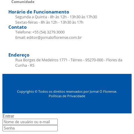
Comunidade
Horário de Funcionamento
Segunda a Quinta - 8h às 12h - 13h30 às 17h30
Sextas-feiras - 8h às 12h - 13h30 às 17h
Contato
Telefone: +55 (54) 3279.3000
Email: editor@jornaloflorense.com.br
Endereço
Rua Borges de Medeiros 1771 - Térreo - 95270-000 - Flores da
Cunha - RS
Copyrights © Todos os direitos reservados por Jornal O Florense.
Políticas de Privacidade
Entrar