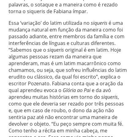
palavras, o sotaque e a maneira como é rezado
torna o siqueris de Fabiana ímpar.
Essa ‘variação’ do latim utilizada no
siqueris
é uma
mudança natural em função da maneira como foi
passado adiante, entre membros da família e com
interferências de línguas e culturas diferentes.
“Sabemos que o
siqueris
original é em latim. Hoje
algumas pessoas rezam da maneira que
aprenderam, mas é um latim macarrônico como
chamamos, ou seja, que sofreu influências do latim
erudito ou clássico, da qual foi escrito”, explica o
escritor Pozenato. Fabiana conta que a oração da
qual aprendeu evoca o
Glória ao Pai
e da avó
aprendeu muitas histórias em torno do
siqueris
,
como que ele deveria ser rezado por três pessoas
e, que em caso de roubo, o dono da ação não
sentiria paz até não encontrar uma maneira de
devolver o objeto. “Eu peço sempre com muita fé.
Como tenho a récita em minha cabeça, me