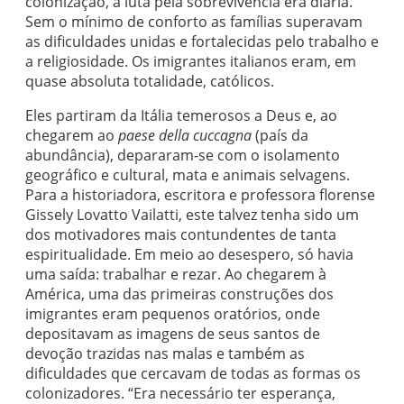
colonização, a luta pela sobrevivência era diária.
Sem o mínimo de conforto as famílias superavam
as dificuldades unidas e fortalecidas pelo trabalho e
a religiosidade. Os imigrantes italianos eram, em
quase absoluta totalidade, católicos.
Eles partiram da Itália temerosos a Deus e, ao
chegarem ao
paese della cuccagna
(país da
abundância), depararam-se com o isolamento
geográfico e cultural, mata e animais selvagens.
Para a historiadora, escritora e professora florense
Gissely Lovatto Vailatti, este talvez tenha sido um
dos motivadores mais contundentes de tanta
espiritualidade. Em meio ao desespero, só havia
uma saída: trabalhar e rezar. Ao chegarem à
América, uma das primeiras construções dos
imigrantes eram pequenos oratórios, onde
depositavam as imagens de seus santos de
devoção trazidas nas malas e também as
dificuldades que cercavam de todas as formas os
colonizadores. “Era necessário ter esperança,