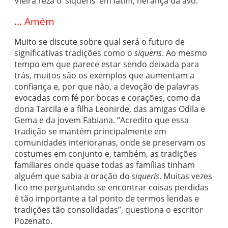
Vieira reza o ‘siqueris‘ em latim, herança da avó.
… Amém
Muito se discute sobre qual será o futuro de
significativas tradições como o
siqueris
. Ao mesmo
tempo em que parece estar sendo deixada para
trás, muitos são os exemplos que aumentam a
confiança e, por que não, a devoção de palavras
evocadas com fé por bocas e corações, como da
dona Tarcila e a filha Leonirde, das amigas Odila e
Gema e da jovem Fabiana. “Acredito que essa
tradição se mantém principalmente em
comunidades interioranas, onde se preservam os
costumes em conjunto e, também, as tradições
familiares onde quase todas as famílias tinham
alguém que sabia a oração do
siqueris
. Muitas vezes
fico me perguntando se encontrar coisas perdidas
é tão importante a tal ponto de termos lendas e
tradições tão consolidadas”, questiona o escritor
Pozenato.