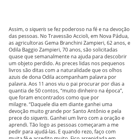
Assim, o
siqueris
se fez poderoso na fé e na devoção
das pessoas. No Travessão Accioli, em Nova Pádua,
as agricultoras Gema Branchini Zampieri, 62 anos, e
Odila Baggio Zampieri, 70 anos, são solicitadas
quase que semanalmente na ajuda para descobrir
um objeto perdido. As preces lidas nos pequenos
livros são ditas com a naturalidade que os olhos
azuis de dona Odila acompanham palavra por
palavra. Aos 11 anos viu o pai procurar por dias a
quantia de 50 contos, “muito dinheiro na época”,
que foram encontrados como que por
milagre. “Daquele dia em diante ganhei uma
devoção muito grande por Santo Antônio e pela
prece do
siqueris
. Ganhei um livro com a oração e
aprendi. Tão logo as pessoas começaram a me
pedir para ajudá-las. E quando rezo, faço com
muita fé e acredito muito. Fico arrepidada em