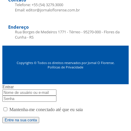
Telefone: +55 (54) 3279.3000
Email: editor@jornaloflorense.com.br
Endereço
Rua Borges de Medeiros 1771 - Térreo - 95270-000 - Flores da
Cunha - RS
Copyrights © Todos os direitos reservados por Jornal O Florense.
Políticas de Privacidade
Entrar
Mantenha-me conectado até que eu saia