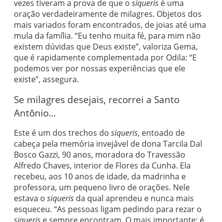
vezes tiveram a prova de que o
siqueris
é uma
oração verdadeiramente de milagres. Objetos dos
mais variados foram encontrados, de joias até uma
mula da família. “Eu tenho muita fé, para mim não
existem dúvidas que Deus existe”, valoriza Gema,
que é rapidamente complementada por Odila: “E
podemos ver por nossas experiências que ele
existe”, assegura.
Se milagres desejais, recorrei a Santo
Antônio…
Este é um dos trechos do
siqueris
, entoado de
cabeça pela memória invejável de dona Tarcila Dal
Bosco Gazzi, 90 anos, moradora do Travessão
Alfredo Chaves, interior de Flores da Cunha. Ela
recebeu, aos 10 anos de idade, da madrinha e
professora, um pequeno livro de orações. Nele
estava o
siqueris
da qual aprendeu e nunca mais
esqueceu. “As pessoas ligam pedindo para rezar o
siqueris
e sempre encontram. O mais importante: é